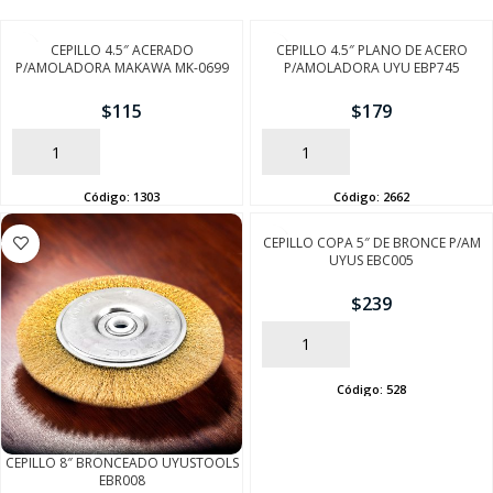
CEPILLO 4.5″ ACERADO
CEPILLO 4.5″ PLANO DE ACERO
P/AMOLADORA MAKAWA MK-0699
P/AMOLADORA UYU EBP745
$
115
$
179
AÑADIR
AÑADIR
Código:
1303
Código:
2662
CEPILLO COPA 5″ DE BRONCE P/AM
UYUS EBC005
$
239
AÑADIR
Código:
528
CEPILLO 8″ BRONCEADO UYUSTOOLS
EBR008