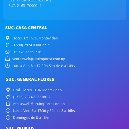
L.H. IMPORTACIONES S.A.S.
RUT: 216517090014
SUC. CASA CENTRAL
Hocquart 1676, Montevideo
(+598) 2924 8388 int. 1
(+598) 97 955 738
ventasweb@uruimporta.com.uy
Lun. a Vier. 8 a 17:30 y Sáb de 8 a 14hs.
SUC. GENERAL FLORES
Gral. Flores 3194, Montevideo
(+598) 2924 8388 Int. 2
ventasweb@uruimporta.com.uy
Lun. a Vier. 8 a 17:30 y Sáb de 8 a 16hs.
Domingos de 8 a 16hs.
SUC. PROPIOS