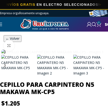
VÍOS GRATIS
EN ELECTRO SELECCIONADOS!
Empresa orgullosamente uruguaya.
0
$
← Volver
Click to enlarge
CEPILLO PARA CARPINTERO N5
MAKAWA MK-CP5
$
1.205