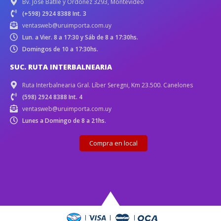
Bv. José Batlle y Ordóñez 3293, Montevideo
(+598) 2924 8388 Int. 3
ventasweb@uruimporta.com.uy
Lun. a Vier. 8 a 17:30 y Sáb de 8 a 17:30hs.
Domingos de 10 a 17:30hs.
SUC. RUTA INTERBALNEARIA
Ruta Interbalnearia Gral. Líber Seregni, Km 23.500. Canelones
(598) 2924 8388 Int. 4
ventasweb@uruimporta.com.uy
Lunes a Domingo de 8 a 21hs.
Compra en local