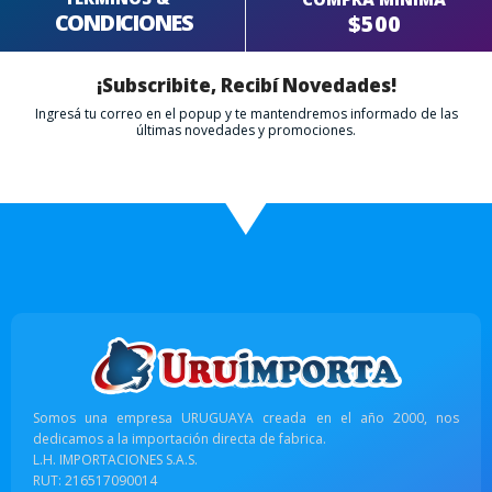
CONDICIONES
$500
¡Subscribite, Recibí Novedades!
Ingresá tu correo en el popup y te mantendremos informado de las
últimas novedades y promociones.
Somos una empresa URUGUAYA creada en el año 2000, nos
dedicamos a la importación directa de fabrica.
L.H. IMPORTACIONES S.A.S.
RUT: 216517090014