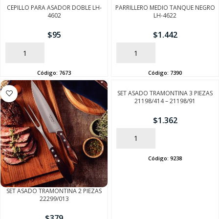
CEPILLO PARA ASADOR DOBLE LH-
PARRILLERO MEDIO TANQUE NEGRO
4602
LH-4622
$
95
$
1.442
AÑADIR
AÑADIR
Código:
7673
Código:
7390
SET ASADO TRAMONTINA 3 PIEZAS
21198/414 – 21198/91
$
1.362
AÑADIR
Código:
9238
SET ASADO TRAMONTINA 2 PIEZAS
22299/013
$
379