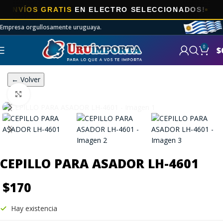
VÍOS GRATIS
EN ELECTRO SELECCIONADOS!
Empresa orgullosamente uruguaya.
0
$
← Volver
Click to enlarge
CEPILLO PARA ASADOR LH-4601
$
170
Hay existencia