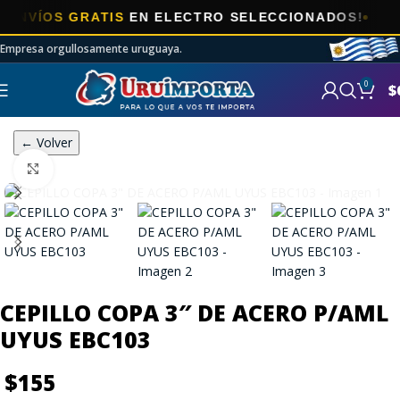
ÍOS GRATIS
EN ELECTRO SELECCIONADOS!
Empresa orgullosamente uruguaya.
0
$
← Volver
Click to enlarge
CEPILLO COPA 3″ DE ACERO P/AML
UYUS EBC103
$
155