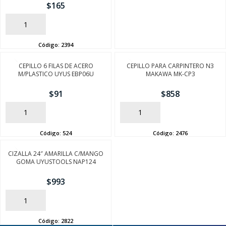
$
165
AÑADIR
Código:
2394
CEPILLO 6 FILAS DE ACERO
CEPILLO PARA CARPINTERO N3
M/PLASTICO UYUS EBP06U
MAKAWA MK-CP3
$
91
$
858
SEGUÍ COMPRANDO
AÑADIR
AÑADIR
Código:
524
Código:
2476
FINALIZÁ TU COMPRA
CIZALLA 24″ AMARILLA C/MANGO
GOMA UYUSTOOLS NAP124
$
993
AÑADIR
Código:
2822