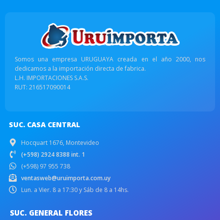
Somos una empresa URUGUAYA creada en el año 2000, nos
dedicamos a la importación directa de fabrica.
L.H. IMPORTACIONES S.A.S.
RUT: 216517090014
SUC. CASA CENTRAL
Hocquart 1676, Montevideo
(+598) 2924 8388 int. 1
(+598) 97 955 738
ventasweb@uruimporta.com.uy
Lun. a Vier. 8 a 17:30 y Sáb de 8 a 14hs.
SUC. GENERAL FLORES