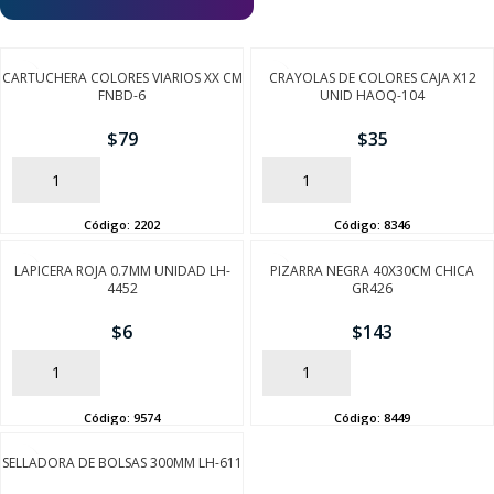
CARTUCHERA COLORES VIARIOS XX CM
CRAYOLAS DE COLORES CAJA X12
FNBD-6
UNID HAOQ-104
$
79
$
35
AÑADIR
AÑADIR
Código:
2202
Código:
8346
LAPICERA ROJA 0.7MM UNIDAD LH-
PIZARRA NEGRA 40X30CM CHICA
4452
GR426
$
6
$
143
AÑADIR
AÑADIR
Código:
9574
Código:
8449
SELLADORA DE BOLSAS 300MM LH-611