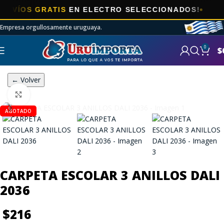
OS GRATIS
EN ELECTRO SELECCIONADOS!
Empresa orgullosamente uruguaya.
0
$
← Volver
Click to enlarge
AGOTADO
CARPETA ESCOLAR 3 ANILLOS DALI
2036
$
216