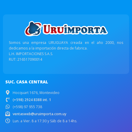
Somos una empresa URUGUAYA creada en el año 2000, nos
dedicamos a la importación directa de fabrica.
L.H. IMPORTACIONES S.A.S.
RUT: 216517090014
SUC. CASA CENTRAL
Hocquart 1676, Montevideo
(+598) 2924 8388 int. 1
(+598) 97 955 738
ventasweb@uruimporta.com.uy
Lun. a Vier. 8 a 17:30 y Sáb de 8 a 14hs.