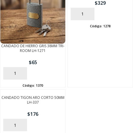
$
329
AÑADIR
Código:
1278
CANDADO DE HIERRO GRIS 38MM TRI-
ROOM LH-1271
$
65
SEGUÍ COMPRANDO
AÑADIR
FINALIZÁ TU COMPRA
Código:
1370
CANDADO TIGON ARO CORTO 50MM
LH-337
$
176
AÑADIR