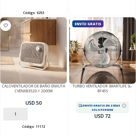
AÑADIR
Código:
6253
ENVÍO GRATIS
CALOVENTILADOR DE BAÑO ENXUTA
TURBO VENTILADOR SMARTLIFE SL-
CVENXB3520-1 2000W
BF45S
USD 50
SEGUÍ COMPRANDO
ENVÍO GRATIS EN 2 DÍAS
SOLO POR WEB
AÑADIR
USD 72
FINALIZÁ TU COMPRA
Código:
11172
AÑADIR