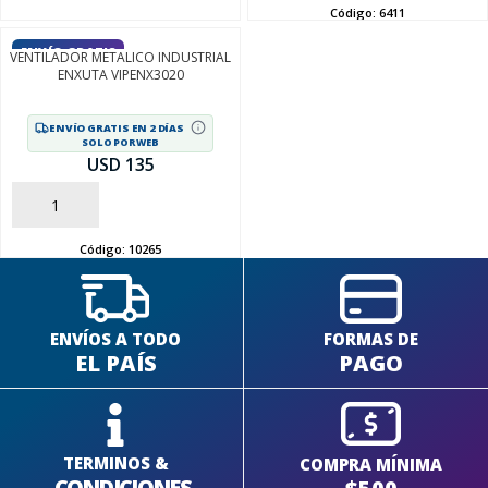
Código:
6411
ENVÍO GRATIS
VENTILADOR METALICO INDUSTRIAL
ENXUTA VIPENX3020
ENVÍO GRATIS EN 2 DÍAS
SOLO POR WEB
USD 135
AÑADIR
Código:
10265
ENVÍOS A TODO
FORMAS DE
EL PAÍS
PAGO
TERMINOS &
COMPRA MÍNIMA
CONDICIONES