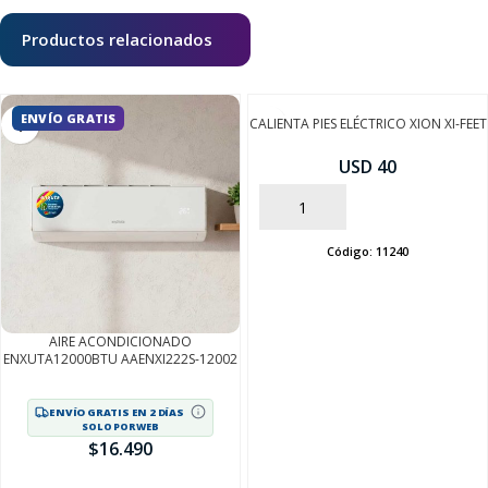
Productos relacionados
ENVÍO GRATIS
CALIENTA PIES ELÉCTRICO XION XI-FEET
USD 40
AÑADIR
Código:
11240
AIRE ACONDICIONADO
ENXUTA12000BTU AAENXI222S-12002
ENVÍO GRATIS EN 2 DÍAS
SOLO POR WEB
$
16.490