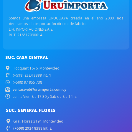
Somos una empresa URUGUAYA creada en el año 2000, nos
dedicamos a la importación directa de fabrica.
L.H. IMPORTACIONES S.A.S.
RUT: 216517090014
SUC. CASA CENTRAL
Hocquart 1676, Montevideo
(+598) 2924 8388 int. 1
(+598) 97 955 738
ventasweb@uruimporta.com.uy
Lun. a Vier. 8 a 17:30 y Sáb de 8 a 14hs.
SUC. GENERAL FLORES
Gral. Flores 3194, Montevideo
(+598) 2924 8388 Int. 2