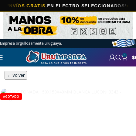
VÍOS GRATIS
EN ELECTRO SELECCIONADOS!
Empresa orgullosamente uruguaya.
0
$
← Volver
AGOTADO