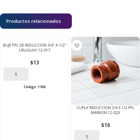
Productos relacionados
BUJE PPL DE REDUCCION 3/4″ A 1/2″
URUGUAY 12-017
$
13
AÑADIR
Código:
1769
CUPLA REDUCCION 3/4 X 1/2 PPL
MARRON 12-023
$
16
AÑADIR
SEGUÍ COMPRANDO