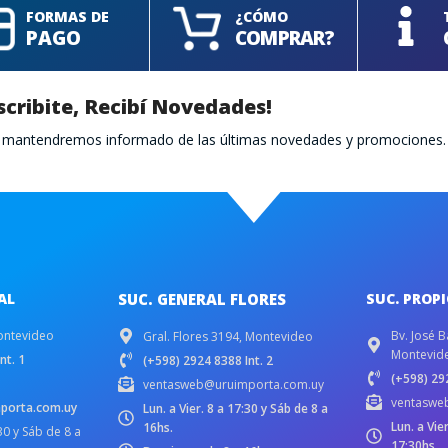
FORMAS DE
¿CÓMO
PAGO
COMPRAR?
scribite, Recibí Novedades!
te mantendremos informado de las últimas novedades y promociones.
AL
SUC. GENERAL FLORES
SUC. PROP
ontevideo
Bv. José B
Gral. Flores 3194, Montevideo
Montevid
nt. 1
(+598) 2924 8388 Int. 2
(+598) 292
ventasweb@uruimporta.com.uy
ventaswe
porta.com.uy
Lun. a Vier. 8 a 17:30 y Sáb de 8 a
Lun. a Vie
16hs.
:30 y Sáb de 8 a
17:30hs.