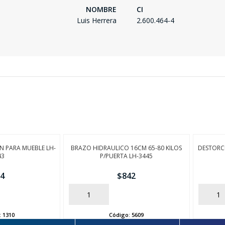
NOMBRE
CI
Luis Herrera
2.600.464-4
 PARA MUEBLE LH-
BRAZO HIDRAULICO 16CM 65-80 KILOS
DESTORC
43
P/PUERTA LH-3445
4
$
842
AÑADIR
AÑADIR
:
1310
Código:
5609