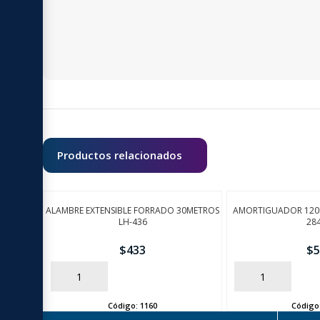
Productos relacionados
ALAMBRE EXTENSIBLE FORRADO 30METROS
AMORTIGUADOR 120N
LH-436
28
$
433
$
5
AÑADIR
AÑADIR
Código:
1160
Código