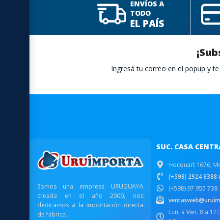
ENVÍOS A
TODO
EL PAÍS
¡Sub
Ingresá tu correo en el popup y 
SUC. CASA CENTR
Hocquart 1676, M
(+598) 2924 8388 i
Somos una empresa URUGUAYA
(+598) 97 955 738
creada en el año 2000, nos
ventasweb@uruim
dedicamos a la importación directa
Lun. a Vier. 8 a 17
de fabrica.