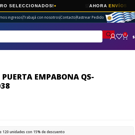
🛒
CCIONADOS!
AHORA
ENVÍOS GRATIS
EN 
imos ingresos
Trabajá con nosotros
Contacto
Rastrear Pedido
0
$
 PUERTA EMPABONA QS-
038
e 120 unidades con 15% de descuento