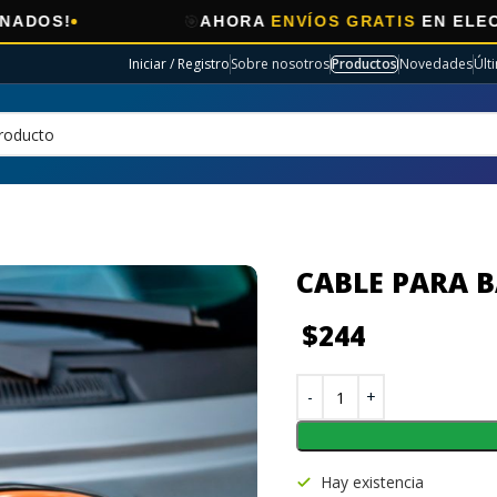
🎯
AHORA
ENVÍOS GRATIS
EN ELECTRO SELECC
Iniciar / Registro
Sobre nosotros
Productos
Novedades
Últ
CABLE PARA B
$
244
Hay existencia