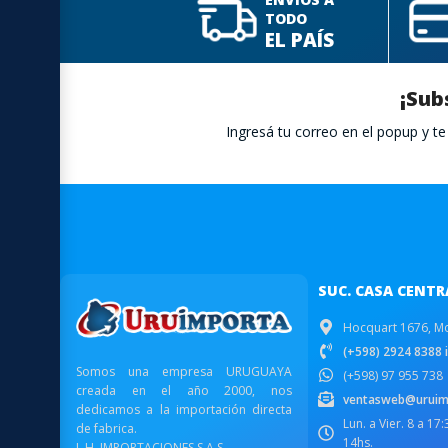
TODO
EL PAÍS
¡Sub
Ingresá tu correo en el popup y 
SUC. CASA CENTR
Hocquart 1676, M
(+598) 2924 8388 i
Somos una empresa URUGUAYA
(+598) 97 955 738
creada en el año 2000, nos
ventasweb@uruim
dedicamos a la importación directa
Lun. a Vier. 8 a 17
de fabrica.
14hs.
L.H. IMPORTACIONES S.A.S.