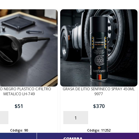
 NEGRO PLASTICO C/FILTRO
GRASA DE LITIO SENFINECO SPRAY 450ML
METALICO LH-749
9977
$
51
$
370
AÑADIR
Código:
90
Código:
11252
COMPRA