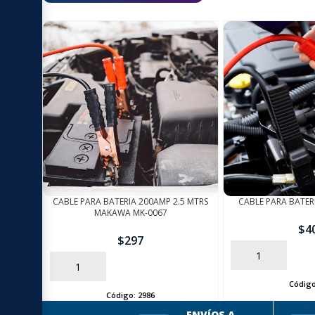
CABLE PARA BATERIA 200AMP 2.5 MTRS
CABLE PARA BATER
MAKAWA MK-0067
$
4
$
297
AÑADIR
AÑADIR
Códig
Código:
2986
ENVÍOS A