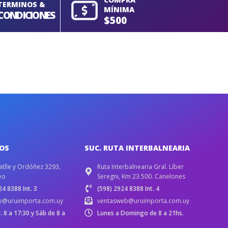
TERMINOS &
MÍNIMA
CONDICIONES
$500
IOS
SUC. RUTA INTERBALNEARIA
atlle y Ordóñez 3293,
Ruta Interbalnearia Gral. Líber
eo
Seregni, Km 23.500. Canelones
4 8388 Int. 3
(598) 2924 8388 Int. 4
b@uruimporta.com.uy
ventasweb@uruimporta.com.uy
r. 8 a 17:30 y Sáb de 8 a
Lunes a Domingo de 8 a 21hs.