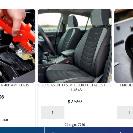
IA 400 AMP LH-35
CUBRE ASIENTO SEMI CUERO DETALLES GRIS
EMBUDO
LH-4548
06
$
2.597
AÑADIR
AÑADIR
o:
360
Código:
7770