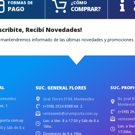
FORMAS DE
¿CÓMO
PAGO
COMPRAR?
scribite, Recibí Novedades!
te mantendremos informado de las últimas novedades y promociones.
AL
SUC. GENERAL FLORES
SUC. PROP
ontevideo
Bv. José B
Gral. Flores 3194, Montevideo
Montevid
nt. 1
(+598) 2924 8388 Int. 2
(+598) 292
ventasweb@uruimporta.com.uy
ventaswe
porta.com.uy
Lun. a Vier. 8 a 17:30 y Sáb de 8 a
Lun. a Vie
16hs.
:30 y Sáb de 8 a
17:30hs.
Domingos de 8 a 16hs.