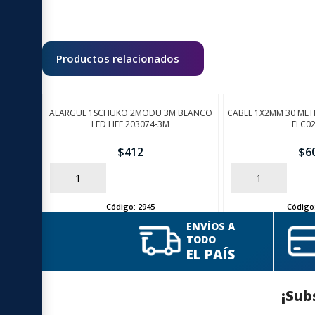
Productos relacionados
ALARGUE 1SCHUKO 2MODU 3M BLANCO
CABLE 1X2MM 30 MET
LED LIFE 203074-3M
FLC0
$
412
$
6
AÑADIR
AÑADIR
Código:
2945
Código
ENVÍOS A
TODO
EL PAÍS
¡Sub