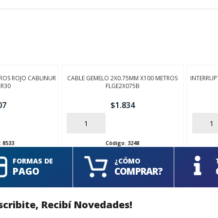
ROS ROJO CABLINUR
CABLE GEMELO 2X0.75MM X100 METROS
INTERRUP
2R30
FLGE2X075B
07
$
1.834
AÑADIR
AÑADIR
:
8533
Código:
3248
FORMAS DE
¿CÓMO
PAGO
COMPRAR?
scribite, Recibí Novedades!