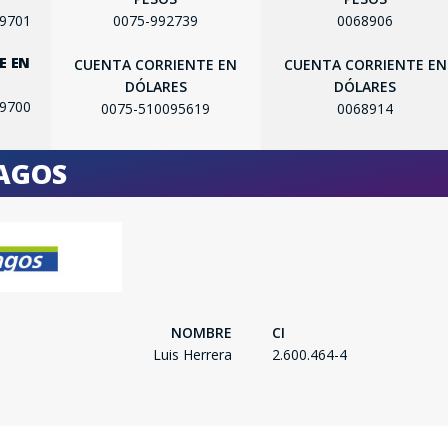
99701
0075-992739
0068906
E EN
CUENTA CORRIENTE EN
CUENTA CORRIENTE EN
SEGUÍ COMPRANDO
DÓLARES
DÓLARES
99700
0075-510095619
0068914
FINALIZÁ TU COMPRA
PAGOS
NOMBRE
CI
Luis Herrera
2.600.464-4