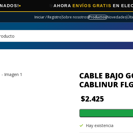
🎯
AHORA
ENVÍOS GRATIS
EN ELECTRO SELE
Iniciar / Registro
Sobre nosotros
Productos
Novedades
Últ
CABLE BAJO 
CABLINUR FL
$
2.425
Hay existencia