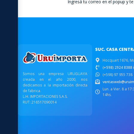
Ingresá tu correo en el popup y 
SUC. CASA CENTR
Hocquart 1676, M
(+598) 2924 8388 i
Somos una empresa URUGUAYA
(+598) 97 955 738
creada en el año 2000, nos
ventasweb@uruim
dedicamos a la importación directa
Lun. a Vier. 8 a 17
de fabrica.
14hs.
L.H. IMPORTACIONES S.A.S.
RUT: 216517090014