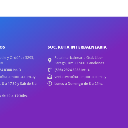
IOS
SUC. RUTA INTERBALNEARIA
atlle y Ordóñez 3293,
Ruta Interbalnearia Gral. Líber
eo
Seregni, Km 23.500. Canelones
4 8388 Int. 3
(598) 2924 8388 Int. 4
b@uruimporta.com.uy
ventasweb@uruimporta.com.uy
r. 8 a 17:30 y Sáb de 8 a
Lunes a Domingo de 8 a 21hs.
de 10 a 17:30hs.