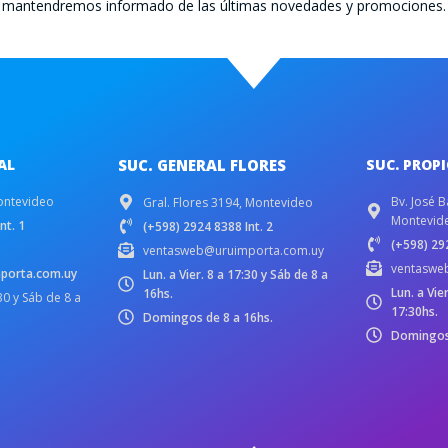
te mantendremos informado de las últimas novedades y promociones.
AL
SUC. GENERAL FLORES
SUC. PROP
ontevideo
Bv. José B
Gral. Flores 3194, Montevideo
Montevid
nt. 1
(+598) 2924 8388 Int. 2
(+598) 292
ventasweb@uruimporta.com.uy
ventaswe
porta.com.uy
Lun. a Vier. 8 a 17:30 y Sáb de 8 a
Lun. a Vie
16hs.
:30 y Sáb de 8 a
17:30hs.
Domingos de 8 a 16hs.
Domingos 