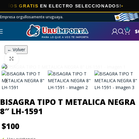
OS GRATIS
EN ELECTRO SELECCIONADOS!
Empresa orgullosamente uruguaya.
0
$
← Volver
Click to enlarge
BISAGRA TIPO T METALICA NEGRA
8″ LH-1591
$
100