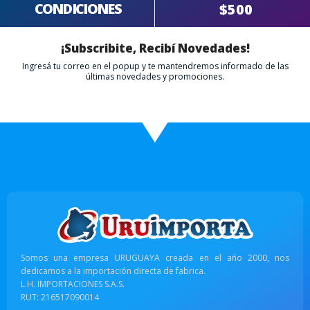
CONDICIONES
$500
¡Subscribite, Recibí Novedades!
Ingresá tu correo en el popup y te mantendremos informado de las
últimas novedades y promociones.
Somos una empresa URUGUAYA creada en el año 2000, nos
dedicamos a la importación directa de fabrica.
L.H. IMPORTACIONES S.A.S.
RUT: 216517090014