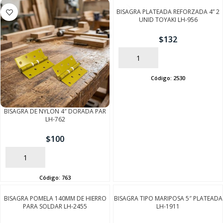
BISAGRA PLATEADA REFORZADA 4” 2
UNID TOYAKI LH-956
$
132
AÑADIR
Código:
2530
BISAGRA DE NYLON 4″ DORADA PAR
LH-762
$
100
AÑADIR
Código:
763
BISAGRA POMELA 140MM DE HIERRO
BISAGRA TIPO MARIPOSA 5″ PLATEADA
PARA SOLDAR LH-2455
LH-1911