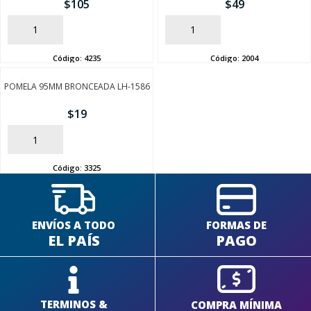
$
105
$
49
AÑADIR
AÑADIR
Código:
4235
Código:
2004
SEGUÍ COMPRANDO
POMELA 95MM BRONCEADA LH-1586
$
19
FINALIZÁ TU COMPRA
AÑADIR
Código:
3325
ENVÍOS A TODO
FORMAS DE
EL PAÍS
PAGO
TERMINOS &
COMPRA MÍNIMA