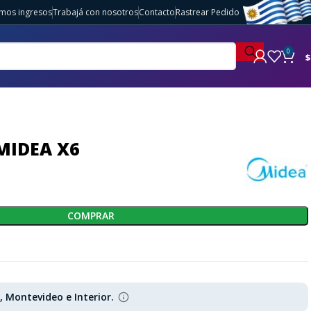
imos ingresos
Trabajá con nosotros
Contacto
Rastrear Pedido
0
$
MIDEA X6
COMPRAR
s, Montevideo e Interior.