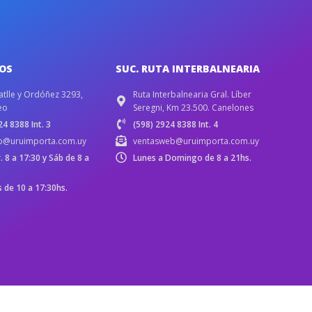
IOS
SUC. RUTA INTERBALNEARIA
atlle y Ordóñez 3293,
Ruta Interbalnearia Gral. Líber
eo
Seregni, Km 23.500. Canelones
4 8388 Int. 3
(598) 2924 8388 Int. 4
b@uruimporta.com.uy
ventasweb@uruimporta.com.uy
r. 8 a 17:30 y Sáb de 8 a
Lunes a Domingo de 8 a 21hs.
de 10 a 17:30hs.