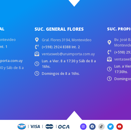
AL
SUC. GENERAL FLORES
SUC. PROP
ontevideo
Bv. José B
Gral. Flores 3194, Montevideo
Montevid
nt. 1
(+598) 2924 8388 Int. 2
(+598) 292
ventasweb@uruimporta.com.uy
ventaswe
porta.com.uy
Lun. a Vier. 8 a 17:30 y Sáb de 8 a
Lun. a Vie
16hs.
:30 y Sáb de 8 a
17:30hs.
Domingos de 8 a 16hs.
Domingos 