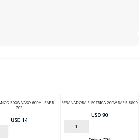
ANCO 300W VASO 600ML RAF R-
REBANADORA ELECTRICA 200W RAF R-8800
702
USD 90
USD 14
AÑADIR
Código:
7295