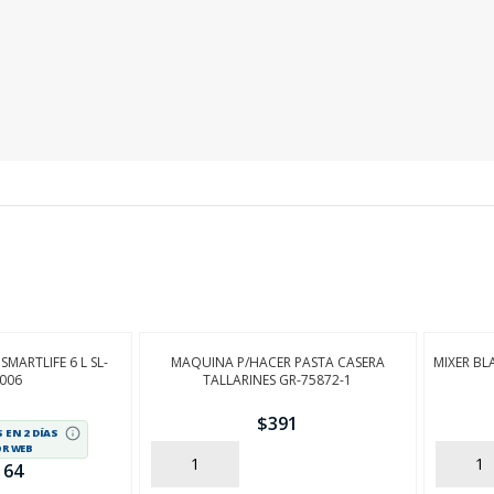
SEGUÍ COMPRANDO
FINALIZÁ TU COMPRA
SMARTLIFE 6 L SL-
MAQUINA P/HACER PASTA CASERA
MIXER BL
006
TALLARINES GR-75872-1
$
391
 EN 2 DÍAS
OR WEB
AÑADIR
AÑADIR
 64