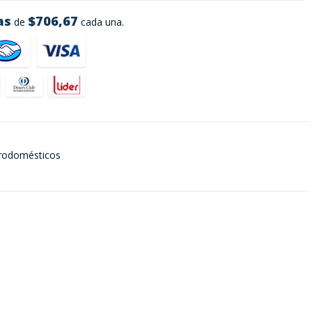
as
$706,67
de
cada una.
rodomésticos