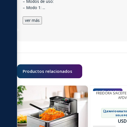
– Modos de uso:
– Modo 1:
...
ver más
Productos relacionados
ENVÍO GRATIS
FREIDORA S/ACEITE 
AFDV
ENVÍO GRATIS
SOLO P
USD