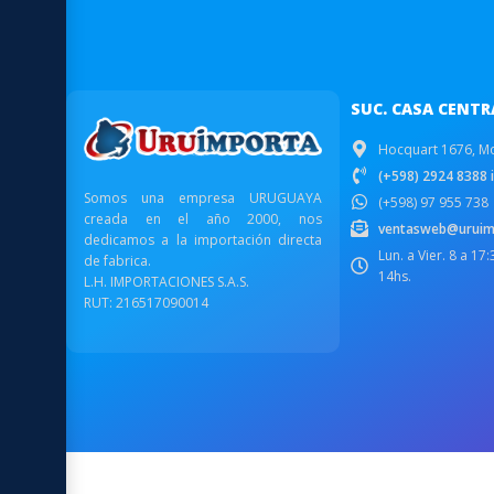
SUC. CASA CENTR
Hocquart 1676, M
(+598) 2924 8388 i
Somos una empresa URUGUAYA
(+598) 97 955 738
creada en el año 2000, nos
ventasweb@uruim
dedicamos a la importación directa
Lun. a Vier. 8 a 17
de fabrica.
14hs.
L.H. IMPORTACIONES S.A.S.
RUT: 216517090014