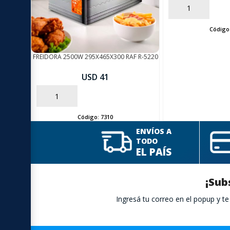
AÑADIR
Código
FREIDORA 2500W 295X465X300 RAF R-5220
USD 41
AÑADIR
Código:
7310
ENVÍOS A
TODO
EL PAÍS
¡Sub
Ingresá tu correo en el popup y 