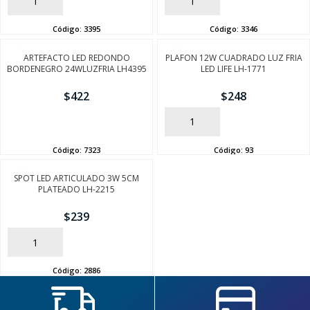
AÑADIR
AÑADIR
Código:
3395
Código:
3346
ARTEFACTO LED REDONDO
PLAFON 12W CUADRADO LUZ FRIA
BORDENEGRO 24WLUZFRIA LH4395
LED LIFE LH-1771
$
422
$
248
AÑADIR
AÑADIR
SEGUÍ COMPRANDO
Código:
7323
Código:
93
FINALIZÁ TU COMPRA
SPOT LED ARTICULADO 3W 5CM
PLATEADO LH-2215
$
239
AÑADIR
Código:
2886