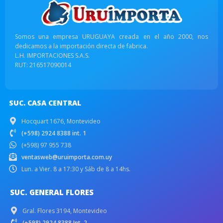
Somos una empresa URUGUAYA creada en el año 2000, nos
dedicamos a la importación directa de fabrica.
L.H. IMPORTACIONES S.A.S.
RUT: 216517090014
SUC. CASA CENTRAL
Hocquart 1676, Montevideo
(+598) 2924 8388 int. 1
(+598) 97 955 738
ventasweb@uruimporta.com.uy
Lun. a Vier. 8 a 17:30 y Sáb de 8 a 14hs.
SUC. GENERAL FLORES
Gral. Flores 3194, Montevideo
(+598) 2924 8388 Int. 2