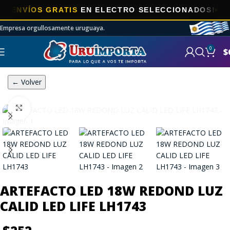
NVÍOS GRATIS
EN ELECTRO SELECCIONADOS!
Empresa orgullosamente uruguaya.
0
$
← Volver
Click to enlarge
ARTEFACTO LED 18W REDOND LUZ
CALID LED LIFE LH1743