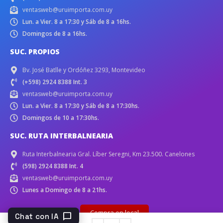
ventasweb@uruimporta.com.uy
Lun. a Vier. 8 a 17:30 y Sáb de 8 a 16hs.
Domingos de 8 a 16hs.
SUC. PROPIOS
Bv. José Batlle y Ordóñez 3293, Montevideo
(+598) 2924 8388 Int. 3
ventasweb@uruimporta.com.uy
Lun. a Vier. 8 a 17:30 y Sáb de 8 a 17:30hs.
Domingos de 10 a 17:30hs.
SUC. RUTA INTERBALNEARIA
Ruta Interbalnearia Gral. Líber Seregni, Km 23.500. Canelones
(598) 2924 8388 Int. 4
ventasweb@uruimporta.com.uy
Lunes a Domingo de 8 a 21hs.
Compra en local
chat_bubble
Chat con IA