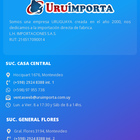
Somos una empresa URUGUAYA creada en el año 2000, nos
dedicamos a la importación directa de fabrica.
L.H. IMPORTACIONES S.A.S.
RUT: 216517090014
SUC. CASA CENTRAL
Hocquart 1676, Montevideo
(+598) 2924 8388 int. 1
(+598) 97 955 738
ventasweb@uruimporta.com.uy
Lun. a Vier. 8 a 17:30 y Sáb de 8 a 14hs.
SUC. GENERAL FLORES
Gral. Flores 3194, Montevideo
(+598) 2924 8388 Int. 2