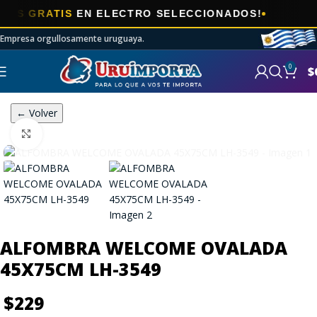
🎯
GRATIS
EN ELECTRO SELECCIONADOS!
Empresa orgullosamente uruguaya.
0
$
← Volver
Click to enlarge
ALFOMBRA WELCOME OVALADA
45X75CM LH-3549
$
229