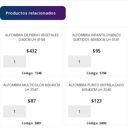
Productos relacionados
ALFOMBRA DE FIBRAS VEGETALES
ALFOMBRA INFANTIL DISENOS
0.80CM LH-4194
SURTIDOS 40X60CM LH-3541
$
432
$
95
AÑADIR
AÑADIR
Código:
7248
Código:
5798
ALFOMBRA MULTICOLOR 60X40CM
ALFOMBRA PUNTO ENTRELAZADO
LH-3547
60X40CM LH-3540
$
87
$
123
AÑADIR
AÑADIR
Código:
5801
Código:
5800