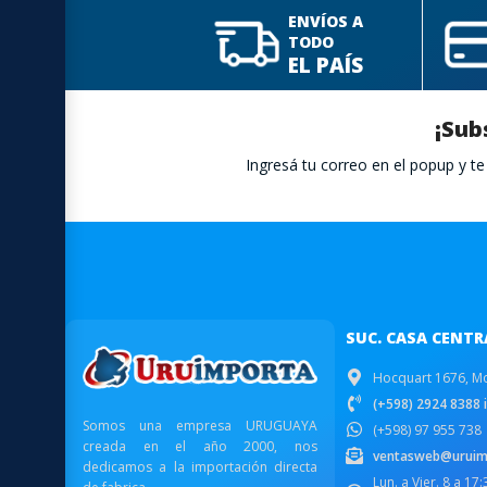
ENVÍOS A
TODO
EL PAÍS
¡Sub
Ingresá tu correo en el popup y 
SUC. CASA CENTR
Hocquart 1676, M
(+598) 2924 8388 i
Somos una empresa URUGUAYA
(+598) 97 955 738
creada en el año 2000, nos
ventasweb@uruim
dedicamos a la importación directa
Lun. a Vier. 8 a 17