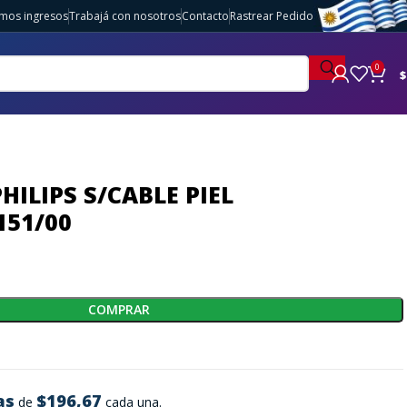
imos ingresos
Trabajá con nosotros
Contacto
Rastrear Pedido
0
$
HILIPS S/CABLE PIEL
151/00
COMPRAR
as
$196,67
de
cada una.