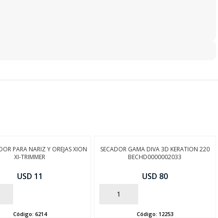
OR PARA NARIZ Y OREJAS XION
SECADOR GAMA DIVA 3D KERATION 220
XI-TRIMMER
BECHD0000002033
USD 11
USD 80
AÑADIR
Código:
6214
Código:
12253