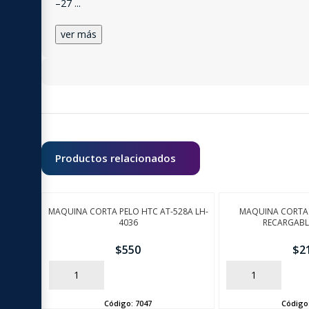
–27
...
ver más
Productos relacionados
MAQUINA CORTA PELO HTC AT-528A LH-
MAQUINA CORTA 
4036
RECARGABL
$
550
$
2
AÑADIR
AÑADIR
Código:
7047
Código