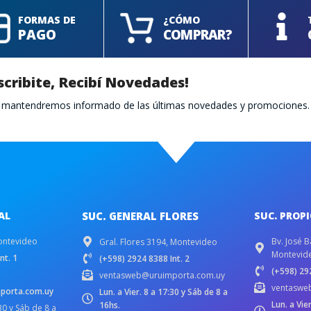
FORMAS DE
¿CÓMO
PAGO
COMPRAR?
scribite, Recibí Novedades!
te mantendremos informado de las últimas novedades y promociones.
AL
SUC. GENERAL FLORES
SUC. PROP
ontevideo
Bv. José B
Gral. Flores 3194, Montevideo
Montevid
nt. 1
(+598) 2924 8388 Int. 2
(+598) 292
ventasweb@uruimporta.com.uy
ventaswe
porta.com.uy
Lun. a Vier. 8 a 17:30 y Sáb de 8 a
Lun. a Vie
16hs.
:30 y Sáb de 8 a