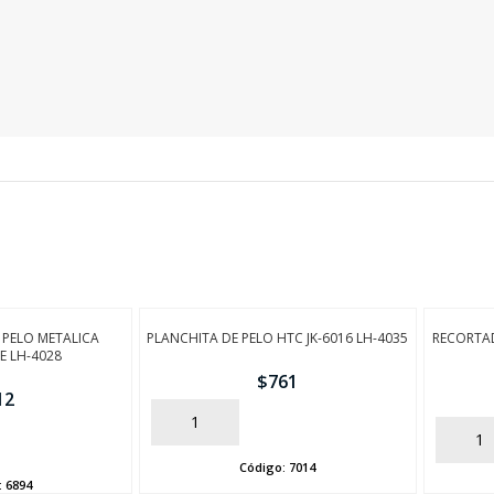
PELO METALICA
PLANCHITA DE PELO HTC JK-6016 LH-4035
RECORTAD
E LH-4028
$
761
12
AÑADIR
AÑADIR
Código:
7014
:
6894