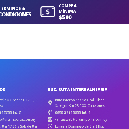
COMPRA
TERMINOS &
MÍNIMA
CONDICIONES
$500
IOS
SUC. RUTA INTERBALNEARIA
atlle y Ordóñez 3293,
Ruta Interbalnearia Gral. Líber
eo
Seregni, Km 23.500. Canelones
4 8388 Int. 3
(598) 2924 8388 Int. 4
b@uruimporta.com.uy
ventasweb@uruimporta.com.uy
r. 8 a 17:30 y Sáb de 8 a
Lunes a Domingo de 8 a 21hs.