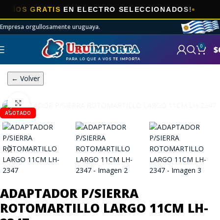
OS GRATIS
EN ELECTRO SELECCIONADOS!
Empresa orgullosamente uruguaya.
0
$
← Volver
Click to enlarge
AGOTADO
ADAPTADOR P/SIERRA
ROTOMARTILLO LARGO 11CM LH-