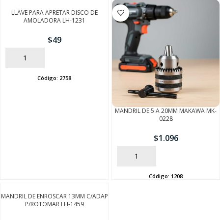
LLAVE PARA APRETAR DISCO DE
AMOLADORA LH-1231
$
49
AÑADIR
Código:
2758
MANDRIL DE 5 A 20MM MAKAWA MK-
0228
SEGUÍ COMPRANDO
$
1.096
FINALIZÁ TU COMPRA
AÑADIR
Código:
1208
MANDRIL DE ENROSCAR 13MM C/ADAP
P/ROTOMAR LH-1459