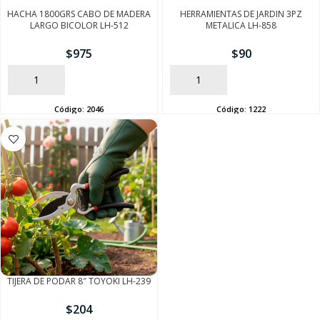
HACHA 1800GRS CABO DE MADERA
HERRAMIENTAS DE JARDIN 3PZ
LARGO BICOLOR LH-512
METALICA LH-858
$
975
$
90
AÑADIR
AÑADIR
Código:
2046
Código:
1222
SEGUÍ COMPRANDO
FINALIZÁ TU COMPRA
TIJERA DE PODAR 8″ TOYOKI LH-239
$
204