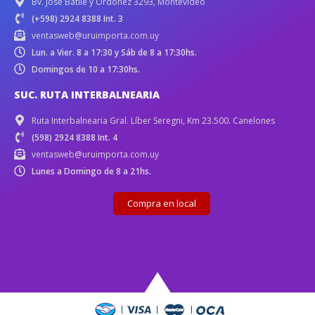
Bv. José Batlle y Ordóñez 3293, Montevideo
(+598) 2924 8388 Int. 3
ventasweb@uruimporta.com.uy
Lun. a Vier. 8 a 17:30 y Sáb de 8 a 17:30hs.
Domingos de 10 a 17:30hs.
SUC. RUTA INTERBALNEARIA
Ruta Interbalnearia Gral. Líber Seregni, Km 23.500. Canelones
(598) 2924 8388 Int. 4
ventasweb@uruimporta.com.uy
Lunes a Domingo de 8 a 21hs.
Compra en local