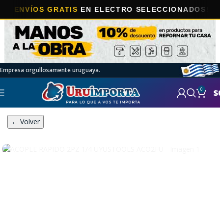
NVÍOS GRATIS
EN ELECTRO SELECCIONADOS!
Empresa orgullosamente uruguaya.
0
$
← Volver