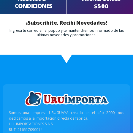
CONDICIONES
$500
¡Subscribite, Recibí Novedades!
Ingresá tu correo en el popup y te mantendremos informado de las
últimas novedades y promociones.
Somos una empresa URUGUAYA creada en el año 2000, nos
dedicamos a la importación directa de fabrica.
L.H. IMPORTACIONES S.A.S.
RUT: 216517090014