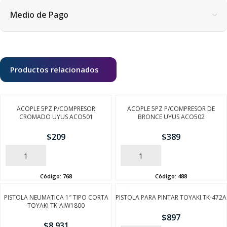
Medio de Pago
Productos relacionados
ACOPLE 5PZ P/COMPRESOR
ACOPLE 5PZ P/COMPRESOR DE
CROMADO UYUS ACO501
BRONCE UYUS ACO502
$
209
$
389
AÑADIR
AÑADIR
Código:
768
Código:
488
SEGUÍ COMPRANDO
PISTOLA NEUMATICA 1″ TIPO CORTA
PISTOLA PARA PINTAR TOYAKI TK-472A
TOYAKI TK-AIW1800
$
897
FINALIZÁ TU COMPRA
$
8.931