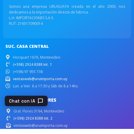
Somos una empresa URUGUAYA creada en el año 2000, nos
dedicamos a la importación directa de fabrica.
L.H. IMPORTACIONES S.A.S.
RUT: 216517090014
SUC. CASA CENTRAL
Hocquart 1676, Montevideo
(+598) 2924 8388 int. 1
(+598) 97 955 738
ventasweb@uruimporta.com.uy
Lun. a Vier. 8 a 17:30 y Sáb de 8 a 14hs.
SUC. GENERAL FLORES
chat_bubble
Chat con IA
Gral. Flores 3194, Montevideo
(+598) 2924 8388 Int. 2
ventasweb@uruimporta.com.uy
Lun. a Vier. 8 a 17:30 y Sáb de 8 a 16hs.