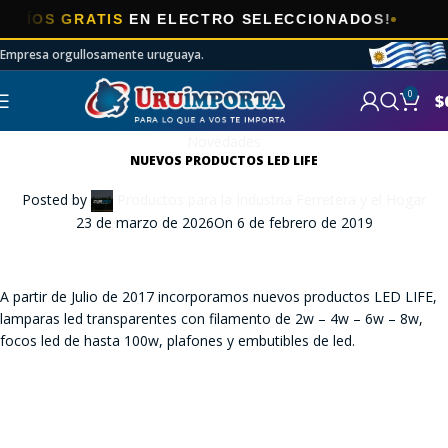
ÍOS GRATIS
EN ELECTRO SELECCIONADOS!
Empresa orgullosamente uruguaya.
0
$
Novedades
NUEVOS PRODUCTOS LED LIFE
Posted by
Productos para la Industria Ferretera y el Hogar
23 de marzo de 2026
On 6 de febrero de 2019
A partir de Julio de 2017 incorporamos nuevos productos LED LIFE,
lamparas led transparentes con filamento de 2w – 4w – 6w – 8w,
focos led de hasta 100w, plafones y embutibles de led.