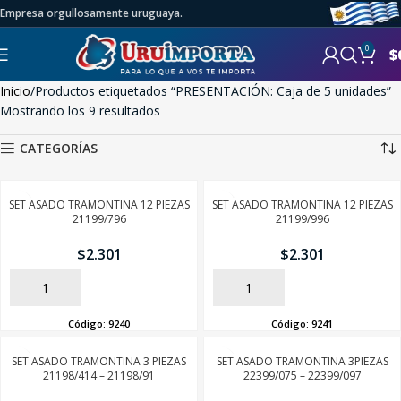
Empresa orgullosamente uruguaya.
0
$
Inicio
Productos etiquetados “PRESENTACIÓN: Caja de 5 unidades”
Mostrando los 9 resultados
CATEGORÍAS
SET ASADO TRAMONTINA 12 PIEZAS
SET ASADO TRAMONTINA 12 PIEZAS
21199/796
21199/996
$
2.301
$
2.301
AÑADIR
AÑADIR
Código:
9240
Código:
9241
SET ASADO TRAMONTINA 3 PIEZAS
SET ASADO TRAMONTINA 3PIEZAS
21198/414 – 21198/91
22399/075 – 22399/097