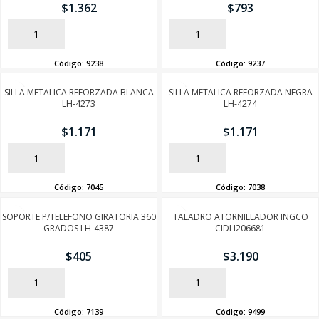
$
1.362
$
793
AÑADIR
AÑADIR
Código:
9238
Código:
9237
SILLA METALICA REFORZADA BLANCA
SILLA METALICA REFORZADA NEGRA
LH-4273
LH-4274
$
1.171
$
1.171
AÑADIR
AÑADIR
Código:
7045
Código:
7038
SOPORTE P/TELEFONO GIRATORIA 360
TALADRO ATORNILLADOR INGCO
GRADOS LH-4387
CIDLI206681
$
405
$
3.190
AÑADIR
AÑADIR
Código:
7139
Código:
9499