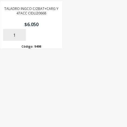
TALADRO INGCO C/2BAT+CARG Y
47ACC CIDLI20668
$
6.050
AÑADIR
Código:
9498