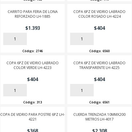
CARRITO PARA FERIA DE LONA
COPA 6PZ DE VIDRIO LABRADO
REFORZADO LH-1885
COLOR ROSADO LH-4224
$
1.393
$
404
AÑADIR
AÑADIR
Código:
2746
Código:
6560
COPA 6PZ DE VIDRIO LABRADO
COPA 6PZ DE VIDRIO LABRADO
COLOR VERDE LH-4223
TRANSPARENTE LH-4225
$
404
$
404
AÑADIR
AÑADIR
Código:
313
Código:
6561
COPA DE VIDRIO PARA POSTRE 6PZ LH-
CUERDA TRENZADA 10MMX200
4221
METROS LH-4017
$
368
$
2.308