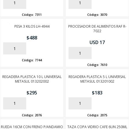
AÑADIR
AÑADIR
Código:
7311
Código:
3070
PESA 3 KILOS LH-4944
PROCESADOR DE ALIMENTOS RAF R-
7022
$
488
USD 17
AÑADIR
AÑADIR
Código:
7744
Código:
7610
REGADERA PLASTICA 10 L UNIVERSAL
REGADERA PLASTICA 5 L UNIVERSAL
METASUL 013202002
METASUL 013201002
$
295
$
183
SEGUÍ COMPRANDO
AÑADIR
AÑADIR
FINALIZÁ TU COMPRA
Código:
2076
Código:
2075
RUEDA 16CM CON FRENO P/ANDAMIO
TAZA COPA VIDRIO CAFE 6UN 250ML