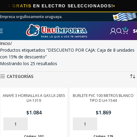
🎯
GRATIS
EN ELECTRO SELECCIONADOS!
Empresa orgullosamente uruguaya.
0
$
Inicio
Productos etiquetados “DESCUENTO POR CAJA: Caja de 8 unidades
con 15% de descuento”
Mostrando los 25 resultados
CATEGORÍAS
ANAFE 3 HORNALLAS A GAS LX-2855
BURLETE PVC 100 METROS BLANCO
LH-1319
TIPO D LH-1544
$
1.084
$
1.869
AÑADIR
AÑADIR
Código:
102
Código:
179