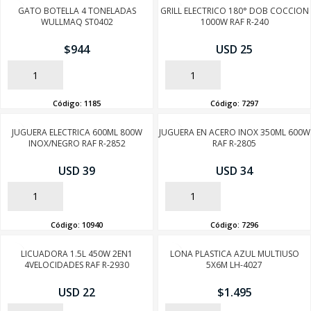
GATO BOTELLA 4 TONELADAS
GRILL ELECTRICO 180° DOB COCCION
WULLMAQ ST0402
1000W RAF R-240
$
944
USD 25
AÑADIR
AÑADIR
Código:
1185
Código:
7297
JUGUERA ELECTRICA 600ML 800W
JUGUERA EN ACERO INOX 350ML 600W
INOX/NEGRO RAF R-2852
RAF R-2805
USD 39
USD 34
AÑADIR
AÑADIR
Código:
10940
Código:
7296
LICUADORA 1.5L 450W 2EN1
LONA PLASTICA AZUL MULTIUSO
4VELOCIDADES RAF R-2930
5X6M LH-4027
USD 22
$
1.495