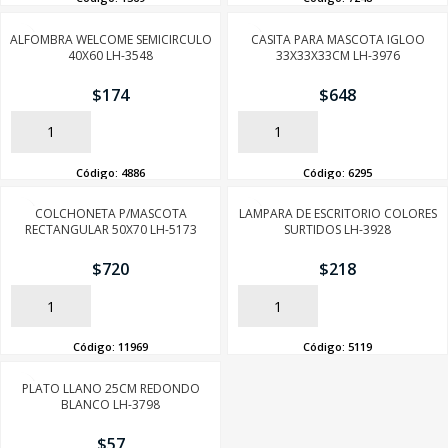
ALFOMBRA WELCOME SEMICIRCULO
CASITA PARA MASCOTA IGLOO
40X60 LH-3548
33X33X33CM LH-3976
$
174
$
648
AÑADIR
AÑADIR
Código:
4886
Código:
6295
COLCHONETA P/MASCOTA
LAMPARA DE ESCRITORIO COLORES
RECTANGULAR 50X70 LH-5173
SURTIDOS LH-3928
$
720
$
218
AÑADIR
AÑADIR
Código:
11969
Código:
5119
PLATO LLANO 25CM REDONDO
BLANCO LH-3798
$
57