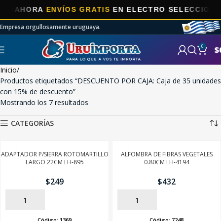
AHORA
ENVÍOS GRATIS
EN ELECTRO SELECCIONADOS
Empresa orgullosamente uruguaya.
0
$
Inicio
Productos etiquetados “DESCUENTO POR CAJA: Caja de 35 unidades
con 15% de descuento”
Mostrando los 7 resultados
CATEGORÍAS
ADAPTADOR P/SIERRA ROTOMARTILLO
ALFOMBRA DE FIBRAS VEGETALES
LARGO 22CM LH-895
0.80CM LH-4194
$
249
$
432
AÑADIR
AÑADIR
Código:
1369
Código:
7248