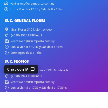
ventasweb@uruimporta.com.uy
Lun. a Vier. 8 a 17:30 y Sáb de 8 a 14hs.
SUC. GENERAL FLORES
Gral. Flores 3194, Montevideo
(+598) 2924 8388 Int. 2
ventasweb@uruimporta.com.uy
Lun. a Vier. 8 a 17:30 y Sáb de 8 a 16hs.
Domingos de 8 a 16hs.
SUC. PROPIOS
chat_bubble
Chat con IA
Bv. José Batlle y Ordóñez 3293, Montevideo
(+598) 2924 8388 Int. 3
ventasweb@uruimporta.com.uy
Lun. a Vier. 8 a 17:30 y Sáb de 8 a 17:30hs.
Domingos de 10 a 17:30hs.
SUC. RUTA INTERBALNEARIA