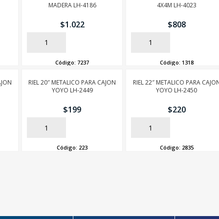
MADERA LH-4186
4X4M LH-4023
$
1.022
$
808
AÑADIR
AÑADIR
Código:
7237
Código:
1318
AJON
RIEL 20″ METALICO PARA CAJON
RIEL 22″ METALICO PARA CAJO
YOYO LH-2449
YOYO LH-2450
$
199
$
220
AÑADIR
AÑADIR
Código:
223
Código:
2835
SEGUÍ COMPRANDO
FINALIZÁ TU COMPRA