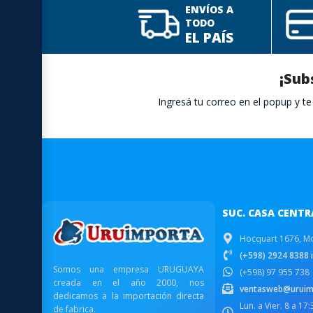
ENVÍOS A
TODO
EL PAÍS
¡Sub
Ingresá tu correo en el popup y 
SUC. CASA CENTR
Hocquart 1676, M
(+598) 2924 8388 i
Somos una empresa URUGUAYA
(+598) 97 955 738
creada en el año 2000, nos
ventasweb@uruim
dedicamos a la importación directa
Lun. a Vier. 8 a 17
de fabrica.