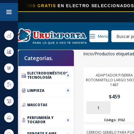
A
ENVÍOS GRATIS
EN ELECTRO SELECCIONADOS!
Menú
Inicio
Productos etiqueta
Categorías.
ELECTRODOMÉSTICOS,
ADAPTADOR P/SIERRA
TECNOLOGÍA
ROTOMARTILLO LARGO 50C
1487
LIMPIEZA
$
459
MASCOTAS
AÑADIR
PERFUMERÍA Y
Código:
3162
TOCADOR
CERROJO GEMELO PARA PO
DEPORTE Y AIRE