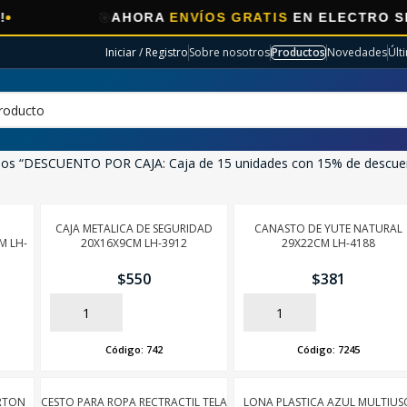
🎯
AHORA
ENVÍOS GRATIS
EN ELECTRO SELEC
Iniciar / Registro
Sobre nosotros
Productos
Novedades
Últ
dos “DESCUENTO POR CAJA: Caja de 15 unidades con 15% de descue
CAJA METALICA DE SEGURIDAD
CANASTO DE YUTE NATURAL
M LH-
20X16X9CM LH-3912
29X22CM LH-4188
$
550
$
381
AÑADIR
AÑADIR
Código:
742
Código:
7245
RTON
CESTO PARA ROPA RECTRACTIL TELA
LONA PLASTICA AZUL MULTIUS