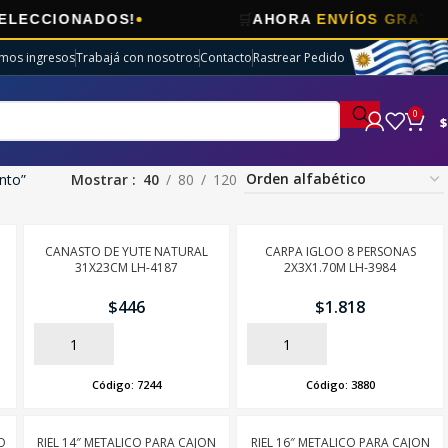
🛒
CIONADOS!
AHORA
ENVÍOS GRATIS
EN E
imos ingresos
Trabajá con nosotros
Contacto
Rastrear Pedido
0
$
nto”
Mostrar
40
80
120
CANASTO DE YUTE NATURAL
CARPA IGLOO 8 PERSONAS
31X23CM LH-4187
2X3X1.70M LH-3984
$
446
$
1.818
AÑADIR
AÑADIR
Código:
7244
Código:
3880
O
RIEL 14″ METALICO PARA CAJON
RIEL 16″ METALICO PARA CAJON