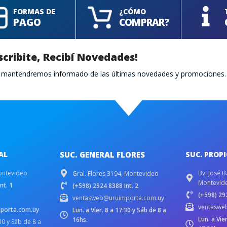
FORMAS DE
¿CÓMO
PAGO
COMPRAR?
scribite, Recibí Novedades!
te mantendremos informado de las últimas novedades y promociones.
AL
SUC. GENERAL FLORES
SUC. PROP
ontevideo
Bv. José B
Gral. Flores 3194, Montevideo
Montevid
nt. 1
(+598) 2924 8388 Int. 2
(+598) 292
ventasweb@uruimporta.com.uy
ventaswe
porta.com.uy
Lun. a Vier. 8 a 17:30 y Sáb de 8 a
Lun. a Vie
16hs.
:30 y Sáb de 8 a