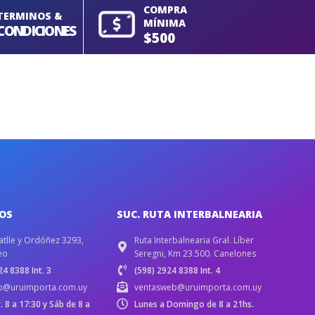
COMPRA
TERMINOS &
MÍNIMA
CONDICIONES
$500
IOS
SUC. RUTA INTERBALNEARIA
atlle y Ordóñez 3293,
Ruta Interbalnearia Gral. Líber
eo
Seregni, Km 23.500. Canelones
4 8388 Int. 3
(598) 2924 8388 Int. 4
b@uruimporta.com.uy
ventasweb@uruimporta.com.uy
r. 8 a 17:30 y Sáb de 8 a
Lunes a Domingo de 8 a 21hs.