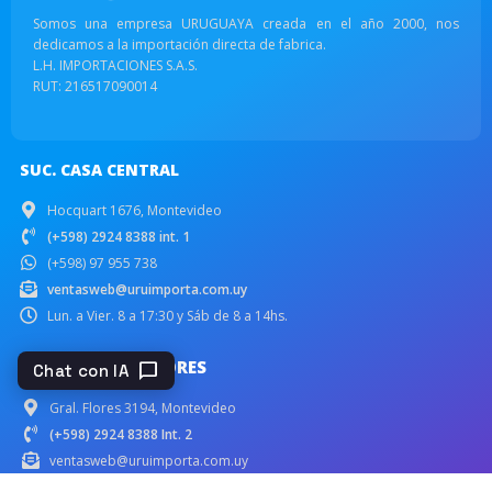
Somos una empresa URUGUAYA creada en el año 2000, nos
dedicamos a la importación directa de fabrica.
L.H. IMPORTACIONES S.A.S.
RUT: 216517090014
SUC. CASA CENTRAL
Hocquart 1676, Montevideo
(+598) 2924 8388 int. 1
(+598) 97 955 738
ventasweb@uruimporta.com.uy
Lun. a Vier. 8 a 17:30 y Sáb de 8 a 14hs.
SUC. GENERAL FLORES
chat_bubble
Chat con IA
Gral. Flores 3194, Montevideo
(+598) 2924 8388 Int. 2
ventasweb@uruimporta.com.uy
Lun. a Vier. 8 a 17:30 y Sáb de 8 a 16hs.