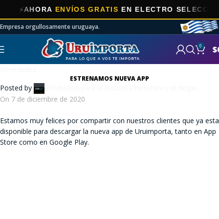
⚡
AHORA
ENVÍOS GRATIS
EN ELECTRO SELECCIONA
Empresa orgullosamente uruguaya.
0
$
Novedades
ESTRENAMOS NUEVA APP
Posted by
Productos para la Industria Ferretera y el Hogar
On 7 de diciembre de 2020
Estamos muy felices por compartir con nuestros clientes que ya esta
disponible para descargar la nueva app de Uruimporta, tanto en App
Store como en Google Play.