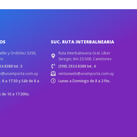
IOS
SUC. RUTA INTERBALNEARIA
atlle y Ordóñez 3293,
Ruta Interbalnearia Gral. Líber
eo
Seregni, Km 23.500. Canelones
4 8388 Int. 3
(598) 2924 8388 Int. 4
b@uruimporta.com.uy
ventasweb@uruimporta.com.uy
r. 8 a 17:30 y Sáb de 8 a
Lunes a Domingo de 8 a 21hs.
de 10 a 17:30hs.