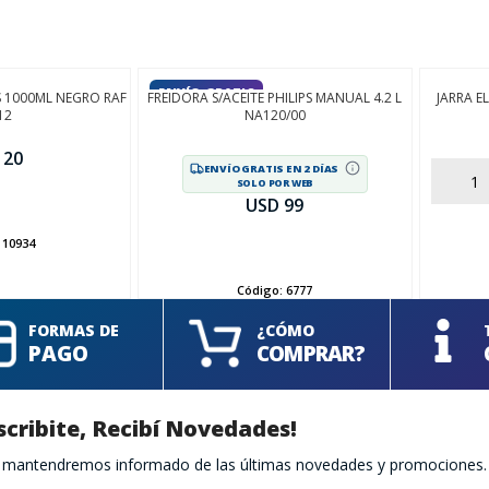
ENVÍO GRATIS
S 1000ML NEGRO RAF
FREIDORA S/ACEITE PHILIPS MANUAL 4.2 L
JARRA E
12
NA120/00
 20
ENVÍO GRATIS EN 2 DÍAS
AÑADIR
SOLO POR WEB
USD 99
:
10934
AÑADIR
Código:
6777
FORMAS DE
¿CÓMO
PAGO
COMPRAR?
scribite, Recibí Novedades!
te mantendremos informado de las últimas novedades y promociones.