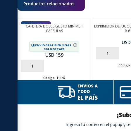
Productos relacionados
ENVÍO GRATIS
CAFETERA DOLCE GUSTO MINIME +
EXPRIMIDOR DE JUGO
CAPSULAS
R-6
USD
ENVÍO GRATIS EN 2 DÍAS
SOLO POR WEB
AÑADIR
USD 159
Código
AÑADIR
Código:
11147
ENVÍOS A
TODO
EL PAÍS
¡Sub
Ingresá tu correo en el popup y 