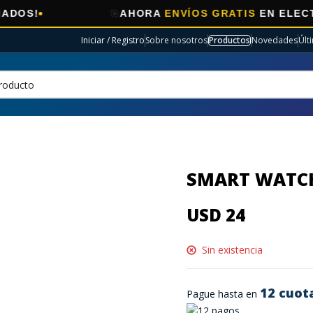
🎯
AHORA
ENVÍOS GRATIS
EN ELECTRO SE
Iniciar / Registro
Sobre nosotros
Productos
Novedades
Últ
SMART WATCH
USD 24
Sin existencia
12 cuot
Pague hasta en