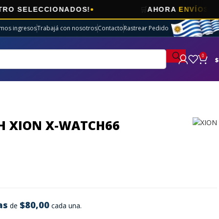
🛒
LECCIONADOS!
AHORA
ENVÍOS GRATIS
E
imos ingresos
Trabajá con nosotros
Contacto
Rastrear Pedido
0
$
 XION X-WATCH66
as
$80,00
de
cada una.