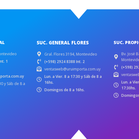
AL
SUC. GENERAL FLORES
SUC. PROP
ontevideo
Bv. José B
Gral. Flores 3194, Montevideo
Montevid
nt. 1
(+598) 2924 8388 Int. 2
(+598) 292
ventasweb@uruimporta.com.uy
ventaswe
porta.com.uy
Lun. a Vier. 8 a 17:30 y Sáb de 8 a
Lun. a Vie
16hs.
:30 y Sáb de 8 a
17:30hs.
Domingos de 8 a 16hs.
Domingos 