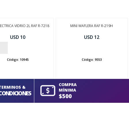
LECTRICA VIDRIO 2L RAF R-7218
MINI WAFLERA RAF R-219H
USD 10
USD 12
AÑADIR
Código:
10945
Código:
9553
COMPRA
TERMINOS &
MÍNIMA
CONDICIONES
$500