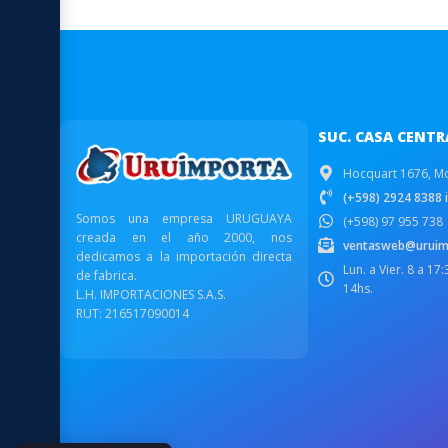
SUC. CASA CENTR
Hocquart 1676, M
(+598) 2924 8388 i
Somos una empresa URUGUAYA
(+598) 97 955 738
creada en el año 2000, nos
ventasweb@uruim
dedicamos a la importación directa
Lun. a Vier. 8 a 17
de fabrica.
14hs.
L.H. IMPORTACIONES S.A.S.
RUT: 216517090014