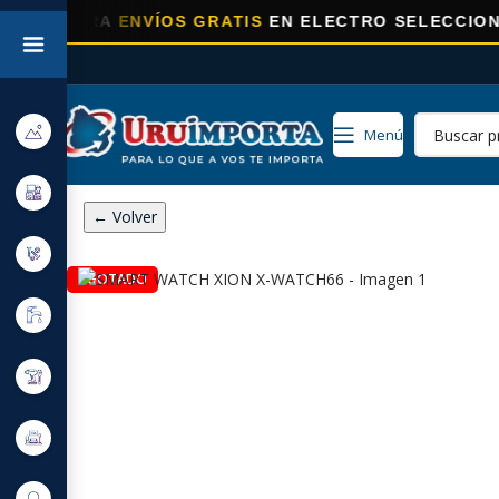
HORA
ENVÍOS GRATIS
EN ELECTRO SELECCIONADOS!
Menú
← Volver
AGOTADO