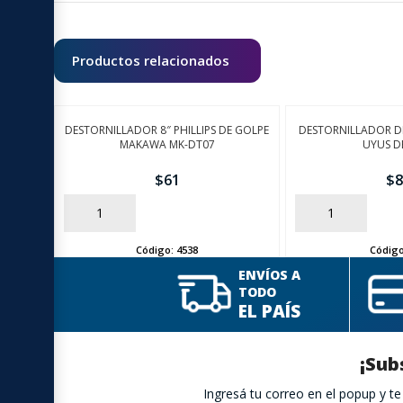
Productos relacionados
DESTORNILLADOR 8″ PHILLIPS DE GOLPE
DESTORNILLADOR DE
MAKAWA MK-DT07
UYUS D
$
61
$
8
AÑADIR
AÑADIR
Código:
4538
Códig
ENVÍOS A
TODO
EL PAÍS
¡Sub
Ingresá tu correo en el popup y 