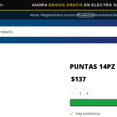
🎯
AHORA
ENVÍOS GRATIS
EN ELECTRO SELECCI
Iniciar / Registro
Sobre nosotros
Productos
Novedades
Últ
PUNTAS 14PZ 
$
137
Hay existencia