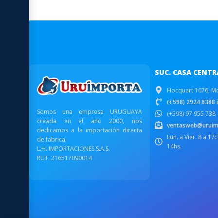
SUC. CASA CENTR
Hocquart 1676, M
(+598) 2924 8388 i
Somos una empresa URUGUAYA
(+598) 97 955 738
creada en el año 2000, nos
ventasweb@uruim
dedicamos a la importación directa
Lun. a Vier. 8 a 17
de fabrica.
14hs.
L.H. IMPORTACIONES S.A.S.
RUT: 216517090014