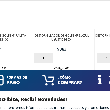
 GOLPE 6″ PALETA
DESTORNILLADOR DE GOLPE 6PZ AZUL
DESTORNI
EG106
UYUST DEG604
1
$
383
AÑADIR
AÑADIR
o:
590
Código:
622
FORMAS DE
¿CÓMO
PAGO
COMPRAR?
scribite, Recibí Novedades!
te mantendremos informado de las últimas novedades y promociones.