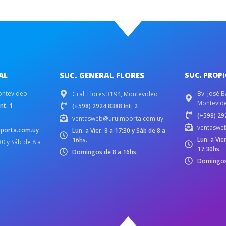
AL
SUC. GENERAL FLORES
SUC. PROP
ontevideo
Bv. José B
Gral. Flores 3194, Montevideo
Montevid
nt. 1
(+598) 2924 8388 Int. 2
(+598) 292
ventasweb@uruimporta.com.uy
ventaswe
porta.com.uy
Lun. a Vier. 8 a 17:30 y Sáb de 8 a
Lun. a Vie
16hs.
:30 y Sáb de 8 a
17:30hs.
Domingos de 8 a 16hs.
Domingos 