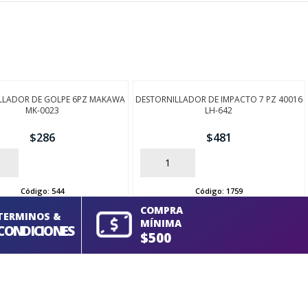
LLADOR DE GOLPE 6PZ MAKAWA
DESTORNILLADOR DE IMPACTO 7 PZ 40016
MK-0023
LH-642
$
286
$
481
AÑADIR
Código:
544
Código:
1759
COMPRA
TERMINOS &
MÍNIMA
CONDICIONES
$500