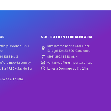
IOS
SUC. RUTA INTERBALNEARIA
atlle y Ordóñez 3293,
Ruta Interbalnearia Gral. Líber
eo
Seregni, Km 23.500. Canelones
4 8388 Int. 3
(598) 2924 8388 Int. 4
b@uruimporta.com.uy
ventasweb@uruimporta.com.uy
r. 8 a 17:30 y Sáb de 8 a
Lunes a Domingo de 8 a 21hs.
de 10 a 17:30hs.