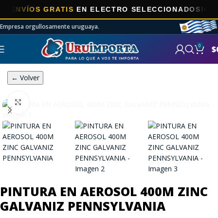
VÍOS GRATIS
EN ELECTRO SELECCIONADOS!
Empresa orgullosamente uruguaya.
0
$
← Volver
Click to enlarge
PINTURA EN AEROSOL 400M ZINC
GALVANIZ PENNSYLVANIA