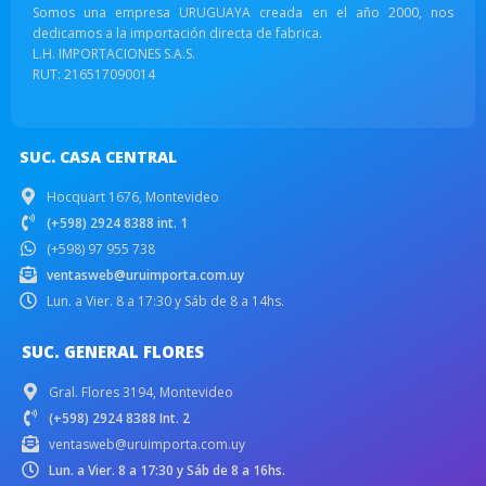
Somos una empresa URUGUAYA creada en el año 2000, nos
dedicamos a la importación directa de fabrica.
L.H. IMPORTACIONES S.A.S.
RUT: 216517090014
SUC. CASA CENTRAL
Hocquart 1676, Montevideo
(+598) 2924 8388 int. 1
(+598) 97 955 738
ventasweb@uruimporta.com.uy
Lun. a Vier. 8 a 17:30 y Sáb de 8 a 14hs.
SUC. GENERAL FLORES
Gral. Flores 3194, Montevideo
(+598) 2924 8388 Int. 2
ventasweb@uruimporta.com.uy
Lun. a Vier. 8 a 17:30 y Sáb de 8 a 16hs.