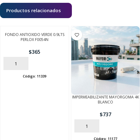
Productos relacionados
FONDO ANTIOXIDO VERDE 0.9LTS
PERLOX F0054N
$
365
AÑADIR
Código:
11339
IMPERMEABILIZANTE MAYORGOMA 4K
BLANCO
$
737
AÑADIR
Código:
11177