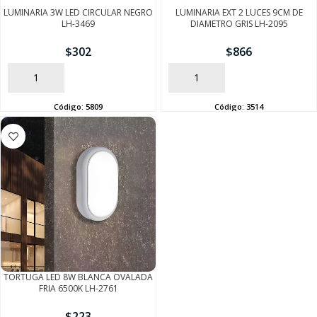
LUMINARIA 3W LED CIRCULAR NEGRO
LUMINARIA EXT 2 LUCES 9CM DE
LH-3469
DIAMETRO GRIS LH-2095
$
302
$
866
AÑADIR
AÑADIR
Código:
5809
Código:
3514
SEGUÍ COMPRANDO
FINALIZÁ TU COMPRA
TORTUGA LED 8W BLANCA OVALADA
FRIA 6500K LH-2761
$
223