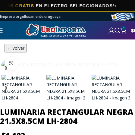

 GRATIS
EN ELECTRO SELECCIONADOS!
Empresa orgullosamente uruguaya.
0
$
← Volver
Click to enlarge
LUMINARIA RECTANGULAR NEGRA
21.5X8.5CM LH-2804