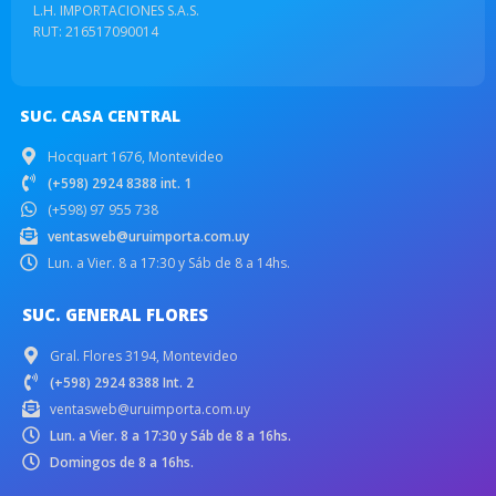
L.H. IMPORTACIONES S.A.S.
RUT: 216517090014
SUC. CASA CENTRAL
Hocquart 1676, Montevideo
(+598) 2924 8388 int. 1
(+598) 97 955 738
ventasweb@uruimporta.com.uy
Lun. a Vier. 8 a 17:30 y Sáb de 8 a 14hs.
SUC. GENERAL FLORES
Gral. Flores 3194, Montevideo
(+598) 2924 8388 Int. 2
ventasweb@uruimporta.com.uy
Lun. a Vier. 8 a 17:30 y Sáb de 8 a 16hs.
Domingos de 8 a 16hs.