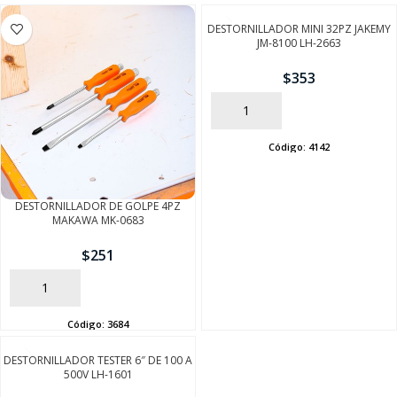
DESTORNILLADOR MINI 32PZ JAKEMY
JM-8100 LH-2663
$
353
AÑADIR
Código:
4142
DESTORNILLADOR DE GOLPE 4PZ
MAKAWA MK-0683
SEGUÍ COMPRANDO
$
251
FINALIZÁ TU COMPRA
AÑADIR
Código:
3684
DESTORNILLADOR TESTER 6″ DE 100 A
500V LH-1601