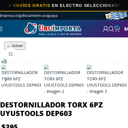
ENVÍOS GRATIS
EN ELECTRO SELECCIONADOS!
Empresa orgullosamente uruguaya.
0
$
← Volver
Click to enlarge
DESTORNILLADOR TORX 6PZ
UYUSTOOLS DEP603
$
395