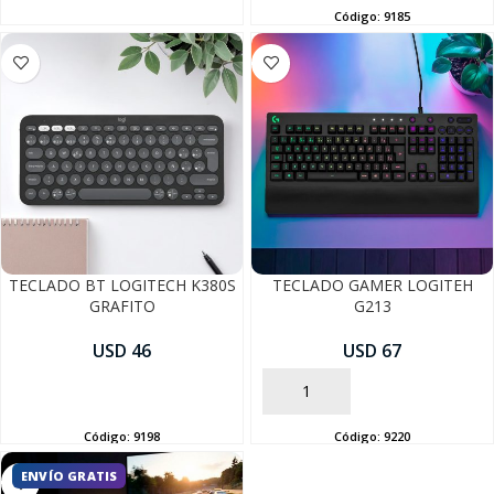
Código:
9185
SEGUÍ COMPRANDO
TECLADO BT LOGITECH K380S
TECLADO GAMER LOGITEH
FINALIZÁ TU COMPRA
GRAFITO
G213
USD 46
USD 67
AÑADIR
AÑADIR
Código:
9198
Código:
9220
ENVÍO GRATIS