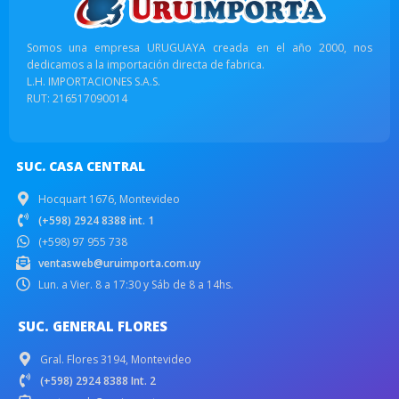
Somos una empresa URUGUAYA creada en el año 2000, nos
dedicamos a la importación directa de fabrica.
L.H. IMPORTACIONES S.A.S.
RUT: 216517090014
SUC. CASA CENTRAL
Hocquart 1676, Montevideo
(+598) 2924 8388 int. 1
(+598) 97 955 738
ventasweb@uruimporta.com.uy
Lun. a Vier. 8 a 17:30 y Sáb de 8 a 14hs.
SUC. GENERAL FLORES
Gral. Flores 3194, Montevideo
(+598) 2924 8388 Int. 2