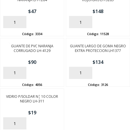
$
47
$
148
AÑADIR
AÑADIR
Código:
3334
Código:
11528
GUANTE DE PVC NARANJA
GUANTE LARGO DE GOMA NEGRO
CORRUGADO LH-4129
EXTRA PROTECCION LH1377
$
90
$
134
AÑADIR
AÑADIR
Código:
4056
Código:
3126
VIDRIO P/SOLDAR N¦ 10 COLOR
NEGRO LH-311
$
19
AÑADIR