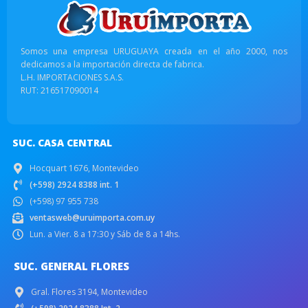
Somos una empresa URUGUAYA creada en el año 2000, nos
dedicamos a la importación directa de fabrica.
L.H. IMPORTACIONES S.A.S.
RUT: 216517090014
SUC. CASA CENTRAL
Hocquart 1676, Montevideo
(+598) 2924 8388 int. 1
(+598) 97 955 738
ventasweb@uruimporta.com.uy
Lun. a Vier. 8 a 17:30 y Sáb de 8 a 14hs.
SUC. GENERAL FLORES
Gral. Flores 3194, Montevideo