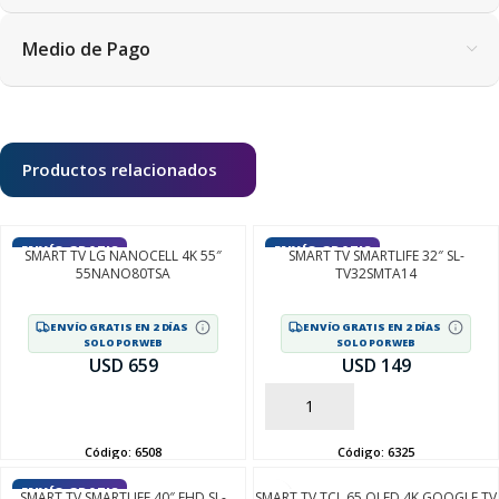
Medio de Pago
Productos relacionados
ENVÍO GRATIS
ENVÍO GRATIS
SMART TV LG NANOCELL 4K 55″
SMART TV SMARTLIFE 32″ SL-
55NANO80TSA
TV32SMTA14
ENVÍO GRATIS EN 2 DÍAS
ENVÍO GRATIS EN 2 DÍAS
SOLO POR WEB
SOLO POR WEB
USD 659
USD 149
AÑADIR
AÑADIR
Código:
6508
Código:
6325
ENVÍO GRATIS
SMART TV SMARTLIFE 40″ FHD SL-
SMART TV TCL 65 QLED 4K GOOGLE TV