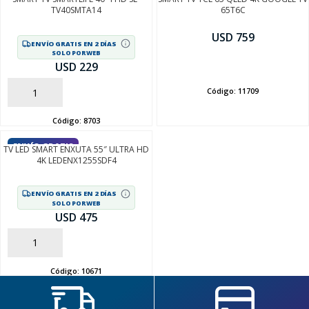
TV40SMTA14
65T6C
USD 759
ENVÍO GRATIS EN 2 DÍAS
SOLO POR WEB
AÑADIR
USD 229
Código:
11709
AÑADIR
Código:
8703
SEGUÍ COMPRANDO
ENVÍO GRATIS
TV LED SMART ENXUTA 55″ ULTRA HD
4K LEDENX1255SDF4
FINALIZÁ TU COMPRA
ENVÍO GRATIS EN 2 DÍAS
SOLO POR WEB
USD 475
AÑADIR
Código:
10671