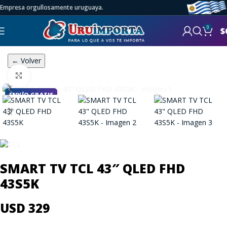
Empresa orgullosamente uruguaya.
0
$
← Volver
Click to enlarge
ENVÍO GRATIS
SMART TV TCL 43″ QLED FHD
43S5K
USD 329