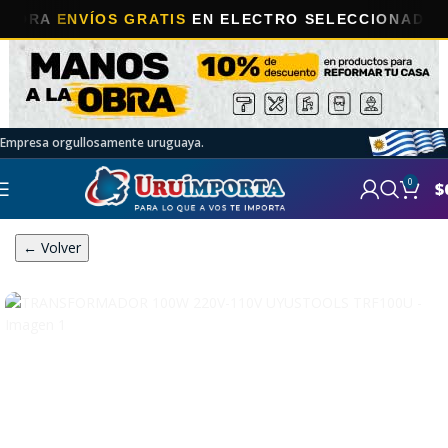
A
ENVÍOS GRATIS
EN ELECTRO SELECCIONADOS!
Empresa orgullosamente uruguaya.
0
$
← Volver