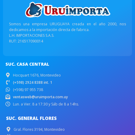
Somos una empresa URUGUAYA creada en el año 2000, nos
dedicamos a la importación directa de fabrica.
L.H. IMPORTACIONES S.A.S.
RUT: 216517090014
SUC. CASA CENTRAL
Hocquart 1676, Montevideo
(+598) 2924 8388 int. 1
(+598) 97 955 738
ventasweb@uruimporta.com.uy
Lun. a Vier. 8 a 17:30 y Sáb de 8 a 14hs.
SUC. GENERAL FLORES
Gral. Flores 3194, Montevideo