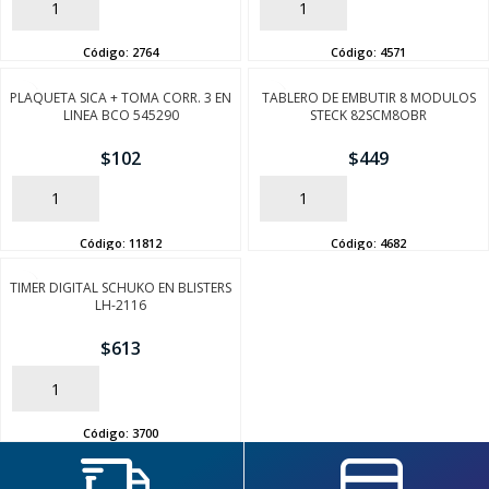
AÑADIR
AÑADIR
FINALIZÁ TU COMPRA
Código:
2764
Código:
4571
PLAQUETA SICA + TOMA CORR. 3 EN
TABLERO DE EMBUTIR 8 MODULOS
LINEA BCO 545290
STECK 82SCM8OBR
$
102
$
449
AÑADIR
AÑADIR
Código:
11812
Código:
4682
TIMER DIGITAL SCHUKO EN BLISTERS
LH-2116
$
613
AÑADIR
Código:
3700