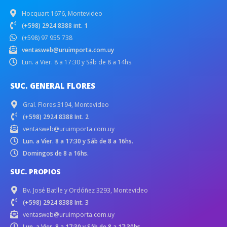
Hocquart 1676, Montevideo
(+598) 2924 8388 int. 1
(+598) 97 955 738
ventasweb@uruimporta.com.uy
Lun. a Vier. 8 a 17:30 y Sáb de 8 a 14hs.
SUC. GENERAL FLORES
Gral. Flores 3194, Montevideo
(+598) 2924 8388 Int. 2
ventasweb@uruimporta.com.uy
Lun. a Vier. 8 a 17:30 y Sáb de 8 a 16hs.
Domingos de 8 a 16hs.
SUC. PROPIOS
Bv. José Batlle y Ordóñez 3293, Montevideo
(+598) 2924 8388 Int. 3
ventasweb@uruimporta.com.uy
Lun. a Vier. 8 a 17:30 y Sáb de 8 a 17:30hs.