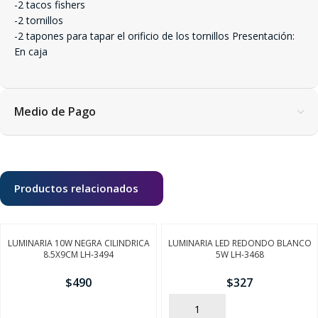
-2 tacos fishers
-2 tornillos
-2 tapones para tapar el orificio de los tornillos Presentación:
En caja
Medio de Pago
Productos relacionados
LUMINARIA 10W NEGRA CILINDRICA
LUMINARIA LED REDONDO BLANCO
8.5X9CM LH-3494
5W LH-3468
$
490
$
327
AÑADIR
AÑADIR
SEGUÍ COMPRANDO