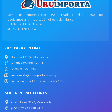
Somos una empresa URUGUAYA creada en el año 2000, nos
dedicamos a la importación directa de fabrica.
L.H. IMPORTACIONES S.A.S.
RUT: 216517090014
SUC. CASA CENTRAL
Hocquart 1676, Montevideo
(+598) 2924 8388 int. 1
(+598) 97 955 738
ventasweb@uruimporta.com.uy
Lun. a Vier. 8 a 17:30 y Sáb de 8 a 14hs.
SUC. GENERAL FLORES
Gral. Flores 3194, Montevideo
(+598) 2924 8388 Int. 2