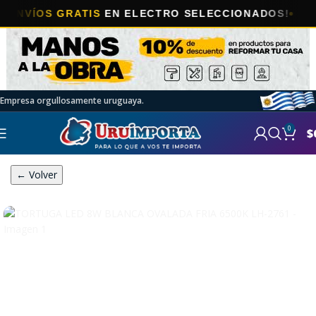
ÍOS GRATIS
EN ELECTRO SELECCIONADOS!
Empresa orgullosamente uruguaya.
0
$
← Volver