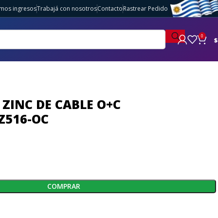
imos ingresos
Trabajá con nosotros
Contacto
Rastrear Pedido
0
$
 ZINC DE CABLE O+C
Z516-OC
COMPRAR