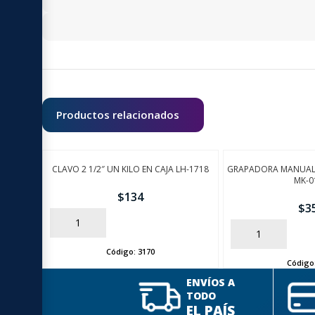
Productos relacionados
CLAVO 2 1/2″ UN KILO EN CAJA LH-1718
GRAPADORA MANUAL
MK-0
$
134
$
3
AÑADIR
AÑADIR
Código:
3170
Código
ENVÍOS A
TODO
EL PAÍS