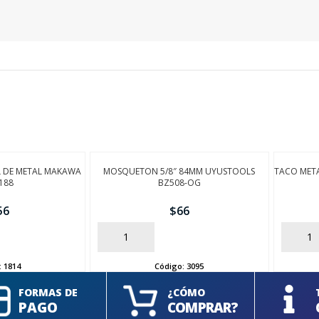
 DE METAL MAKAWA
MOSQUETON 5/8″ 84MM UYUSTOOLS
TACO META
188
BZ508-OG
56
$
66
AÑADIR
AÑADIR
:
1814
Código:
3095
FORMAS DE
¿CÓMO
PAGO
COMPRAR?