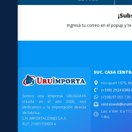
¡Sub
Ingresá tu correo en el popup y 
SUC. CASA CENTR
Hocquart 1676, M
(+598) 2924 8388 i
Somos una empresa URUGUAYA
(+598) 97 955 738
creada en el año 2000, nos
ventasweb@uruim
dedicamos a la importación directa
Lun. a Vier. 8 a 17
de fabrica.
14hs.
L.H. IMPORTACIONES S.A.S.
RUT: 216517090014