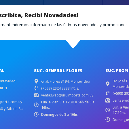
scribite, Recibí Novedades!
te mantendremos informado de las últimas novedades y promociones.
AL
SUC. GENERAL FLORES
SUC. PROP
ontevideo
Bv. José B
Gral. Flores 3194, Montevideo
Montevid
nt. 1
(+598) 2924 8388 Int. 2
(+598) 292
ventasweb@uruimporta.com.uy
ventaswe
porta.com.uy
Lun. a Vier. 8 a 17:30 y Sáb de 8 a
Lun. a Vie
16hs.
:30 y Sáb de 8 a
17:30hs.
Domingos de 8 a 16hs.
Domingos 