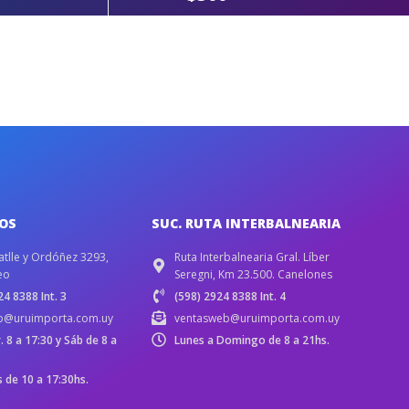
IOS
SUC. RUTA INTERBALNEARIA
atlle y Ordóñez 3293,
Ruta Interbalnearia Gral. Líber
eo
Seregni, Km 23.500. Canelones
4 8388 Int. 3
(598) 2924 8388 Int. 4
b@uruimporta.com.uy
ventasweb@uruimporta.com.uy
r. 8 a 17:30 y Sáb de 8 a
Lunes a Domingo de 8 a 21hs.
de 10 a 17:30hs.