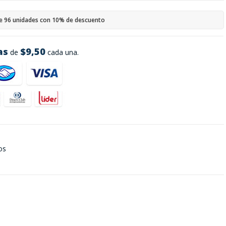
e 96 unidades con 10% de descuento
as
$9,50
de
cada una.
os