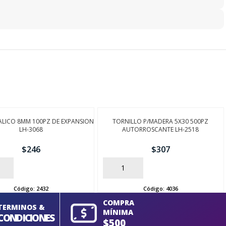
LICO 8MM 100PZ DE EXPANSION
TORNILLO P/MADERA 5X30 500PZ
LH-3068
AUTORROSCANTE LH-2518
$
246
$
307
AÑADIR
Código:
2432
Código:
4036
COMPRA
TERMINOS &
MÍNIMA
CONDICIONES
$500