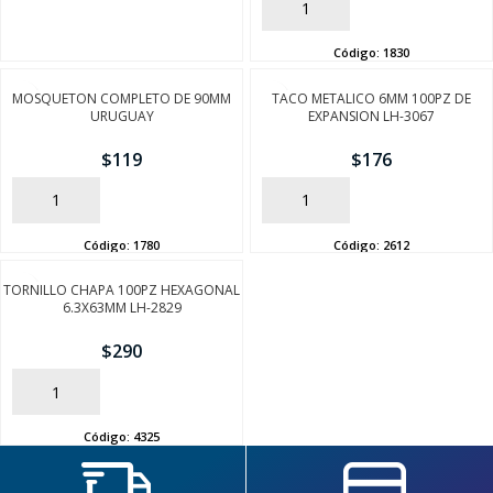
AÑADIR
Código:
1830
MOSQUETON COMPLETO DE 90MM
TACO METALICO 6MM 100PZ DE
URUGUAY
EXPANSION LH-3067
$
119
$
176
AÑADIR
AÑADIR
SEGUÍ COMPRANDO
Código:
1780
Código:
2612
FINALIZÁ TU COMPRA
TORNILLO CHAPA 100PZ HEXAGONAL
6.3X63MM LH-2829
$
290
AÑADIR
Código:
4325