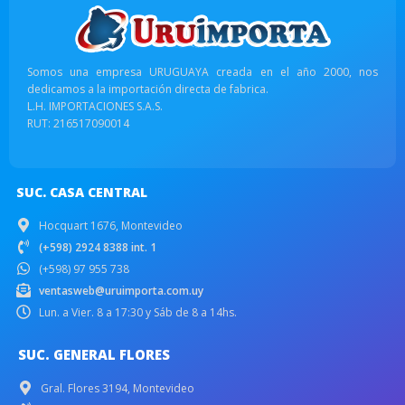
Somos una empresa URUGUAYA creada en el año 2000, nos
dedicamos a la importación directa de fabrica.
L.H. IMPORTACIONES S.A.S.
RUT: 216517090014
SUC. CASA CENTRAL
Hocquart 1676, Montevideo
(+598) 2924 8388 int. 1
(+598) 97 955 738
ventasweb@uruimporta.com.uy
Lun. a Vier. 8 a 17:30 y Sáb de 8 a 14hs.
SUC. GENERAL FLORES
Gral. Flores 3194, Montevideo