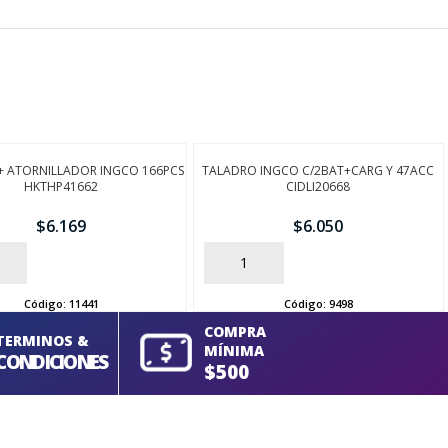
+ ATORNILLADOR INGCO 166PCS
TALADRO INGCO C/2BAT+CARG Y 47ACC
HKTHP41662
CIDLI20668
$
6.169
$
6.050
AÑADIR
Código:
11441
Código:
9498
COMPRA
TERMINOS &
MÍNIMA
CONDICIONES
$500