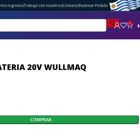
imos ingresos
Trabajá con nosotros
Contacto
Rastrear Pedido
0
$
ATERIA 20V WULLMAQ
COMPRAR