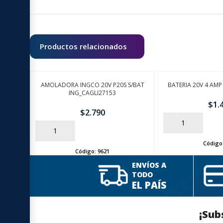
Productos relacionados
AMOLADORA INGCO 20V P20S S/BAT
BATERIA 20V 4 AMP
ING_CAGLI27153
$
1.
$
2.790
AÑADIR
AÑADIR
Código
Código:
9621
ENVÍOS A
TODO
EL PAÍS
¡Sub