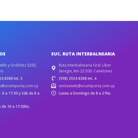
IOS
SUC. RUTA INTERBALNEARIA
atlle y Ordóñez 3293,
Ruta Interbalnearia Gral. Líber
eo
Seregni, Km 23.500. Canelones
4 8388 Int. 3
(598) 2924 8388 Int. 4
b@uruimporta.com.uy
ventasweb@uruimporta.com.uy
r. 8 a 17:30 y Sáb de 8 a
Lunes a Domingo de 8 a 21hs.
de 10 a 17:30hs.