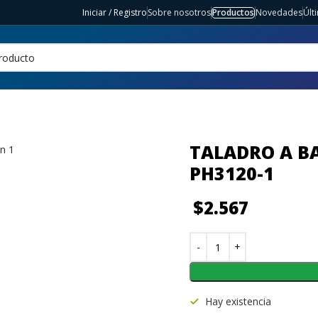
Iniciar / Registro
Sobre nosotros
Productos
Novedades
Últ
TALADRO A B
PH3120-1
$
2.567
Hay existencia