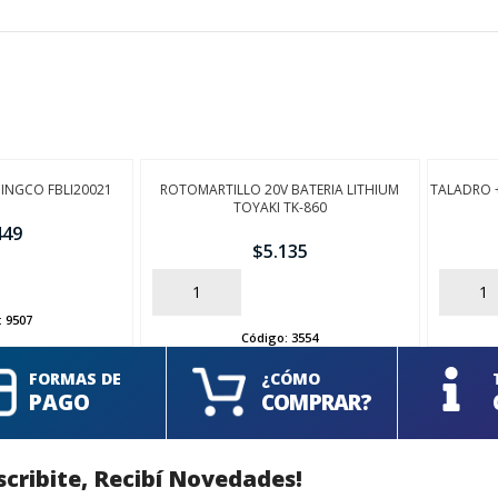
 INGCO FBLI20021
ROTOMARTILLO 20V BATERIA LITHIUM
TALADRO 
TOYAKI TK-860
449
$
5.135
AÑADIR
AÑADIR
:
9507
Código:
3554
FORMAS DE
¿CÓMO
PAGO
COMPRAR?
scribite, Recibí Novedades!