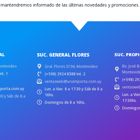
te mantendremos informado de las últimas novedades y promociones.
AL
SUC. GENERAL FLORES
SUC. PROP
ontevideo
Bv. José B
Gral. Flores 3194, Montevideo
Montevid
nt. 1
(+598) 2924 8388 Int. 2
(+598) 292
ventasweb@uruimporta.com.uy
ventaswe
porta.com.uy
Lun. a Vier. 8 a 17:30 y Sáb de 8 a
Lun. a Vie
16hs.
:30 y Sáb de 8 a
17:30hs.
Domingos de 8 a 16hs.
Domingos 