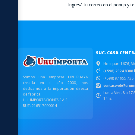
Ingresá tu correo en el popup y 
SUC. CASA CENTR
Hocquart 1676, M
(+598) 2924 8388 i
Somos una empresa URUGUAYA
(+598) 97 955 738
creada en el año 2000, nos
ventasweb@uruim
dedicamos a la importación directa
Lun. a Vier. 8 a 17
de fabrica.
14hs.
L.H. IMPORTACIONES S.A.S.
RUT: 216517090014