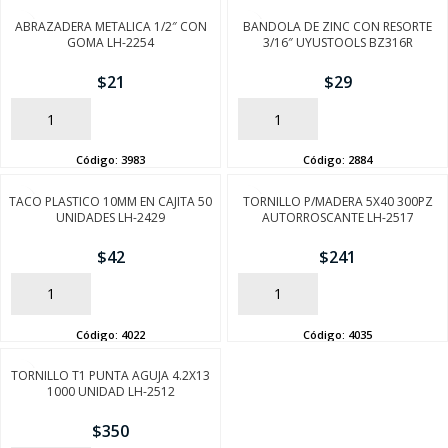
ABRAZADERA METALICA 1/2″ CON
BANDOLA DE ZINC CON RESORTE
GOMA LH-2254
3/16″ UYUSTOOLS BZ316R
$
21
$
29
AÑADIR
AÑADIR
Código:
3983
Código:
2884
TACO PLASTICO 10MM EN CAJITA 50
TORNILLO P/MADERA 5X40 300PZ
UNIDADES LH-2429
AUTORROSCANTE LH-2517
$
42
$
241
AÑADIR
AÑADIR
Código:
4022
Código:
4035
TORNILLO T1 PUNTA AGUJA 4.2X13
1000 UNIDAD LH-2512
$
350