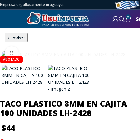
Empresa orgullosamente uruguaya.
0
$
← Volver
Click to enlarge
AGOTADO
TACO PLASTICO 8MM EN CAJITA
100 UNIDADES LH-2428
$
44