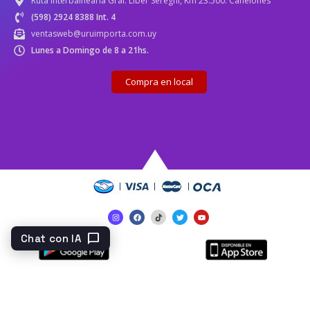
Ruta Interbalnearia Gral. Líber Seregni, Km 23.500. Canelones
(598) 2924 8388 Int. 4
ventasweb@uruimporta.com.uy
Lunes a Domingo de 8 a 21hs.
Compra en local
chat_bubble
Chat con IA