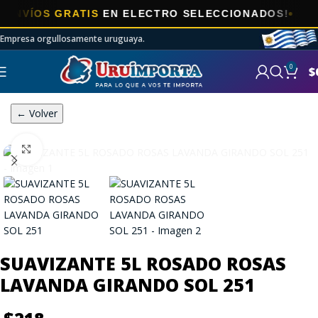
VÍOS GRATIS
EN ELECTRO SELECCIONADOS!
Empresa orgullosamente uruguaya.
0
$
← Volver
Click to enlarge
SUAVIZANTE 5L ROSADO ROSAS
LAVANDA GIRANDO SOL 251