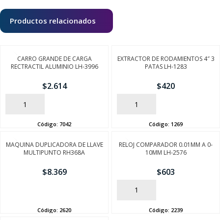
Productos relacionados
CARRO GRANDE DE CARGA
EXTRACTOR DE RODAMIENTOS 4″ 3
RECTRACTIL ALUMINIO LH-3996
PATAS LH-1283
$
2.614
$
420
AÑADIR
AÑADIR
Código:
7042
Código:
1269
MAQUINA DUPLICADORA DE LLAVE
RELOJ COMPARADOR 0.01MM A 0-
MULTIPUNTO RH368A
10MM LH-2576
$
8.369
$
603
AÑADIR
AÑADIR
Código:
2620
Código:
2239