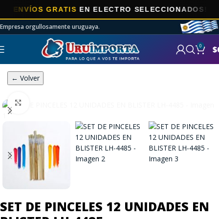
VÍOS GRATIS
EN ELECTRO SELECCIONADOS!
Empresa orgullosamente uruguaya.
0
$
← Volver
Click to enlarge
SET DE PINCELES 12 UNIDADES EN