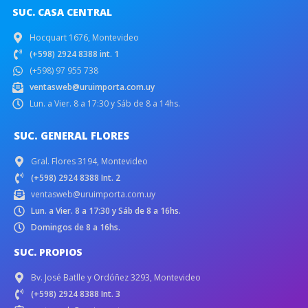
SUC. CASA CENTRAL
Hocquart 1676, Montevideo
(+598) 2924 8388 int. 1
(+598) 97 955 738
ventasweb@uruimporta.com.uy
Lun. a Vier. 8 a 17:30 y Sáb de 8 a 14hs.
SUC. GENERAL FLORES
Gral. Flores 3194, Montevideo
(+598) 2924 8388 Int. 2
ventasweb@uruimporta.com.uy
Lun. a Vier. 8 a 17:30 y Sáb de 8 a 16hs.
Domingos de 8 a 16hs.
SUC. PROPIOS
Bv. José Batlle y Ordóñez 3293, Montevideo
(+598) 2924 8388 Int. 3