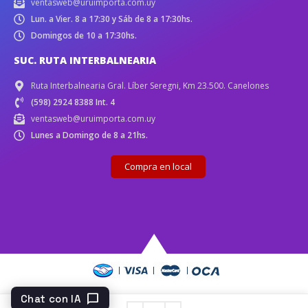
ventasweb@uruimporta.com.uy
Lun. a Vier. 8 a 17:30 y Sáb de 8 a 17:30hs.
Domingos de 10 a 17:30hs.
SUC. RUTA INTERBALNEARIA
Ruta Interbalnearia Gral. Líber Seregni, Km 23.500. Canelones
(598) 2924 8388 Int. 4
ventasweb@uruimporta.com.uy
Lunes a Domingo de 8 a 21hs.
Compra en local
chat_bubble
Chat con IA