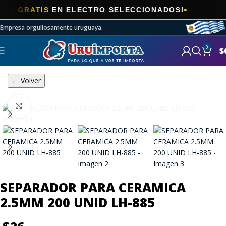
🎯
RATIS
EN ELECTRO SELECCIONADOS!
A
Empresa orgullosamente uruguaya.
0
$
← Volver
Click to enlarge
SEPARADOR PARA CERAMICA
2.5MM 200 UNID LH-885