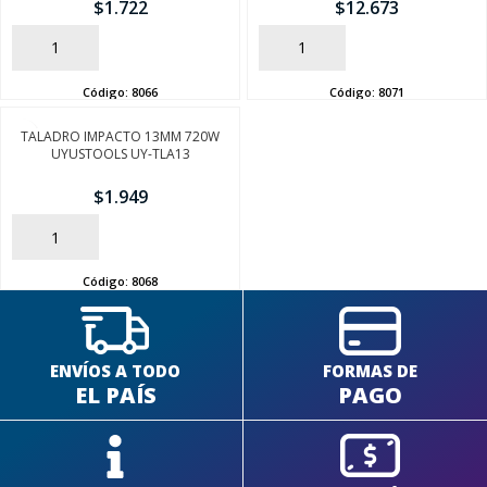
$
1.722
$
12.673
AÑADIR
AÑADIR
Código:
8066
Código:
8071
TALADRO IMPACTO 13MM 720W
SEGUÍ COMPRANDO
UYUSTOOLS UY-TLA13
FINALIZÁ TU COMPRA
$
1.949
AÑADIR
Código:
8068
ENVÍOS A TODO
FORMAS DE
EL PAÍS
PAGO