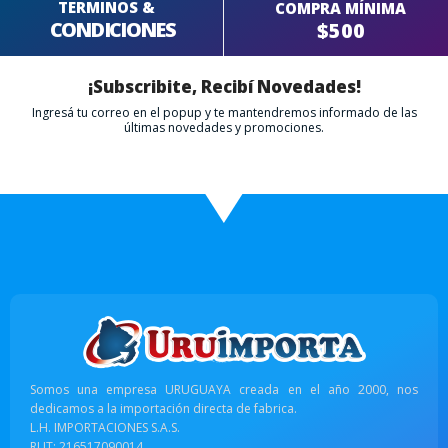
TERMINOS &
COMPRA MÍNIMA
CONDICIONES
$500
¡Subscribite, Recibí Novedades!
Ingresá tu correo en el popup y te mantendremos informado de las
últimas novedades y promociones.
Somos una empresa URUGUAYA creada en el año 2000, nos
dedicamos a la importación directa de fabrica.
L.H. IMPORTACIONES S.A.S.
RUT: 216517090014