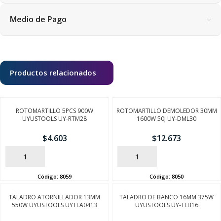
Medio de Pago
Productos relacionados
ROTOMARTILLO 5PCS 900W
ROTOMARTILLO DEMOLEDOR 30MM
UYUSTOOLS UY-RTM28
1600W 50J UY-DML30
$
4.603
$
12.673
AÑADIR
AÑADIR
Código:
8059
Código:
8050
TALADRO ATORNILLADOR 13MM
TALADRO DE BANCO 16MM 375W
550W UYUSTOOLS UYTLA0413
UYUSTOOLS UY-TLB16