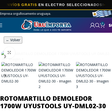
NVÍOS GRATIS
EN ELECTRO SELECCIONADOS!
Empresa orgullosamente uruguaya.
0
$
← Volver
Click to enlarge
ROTOMARTILLO DEMOLEDOR
1700W UYUSTOOLS UY-DML02-30