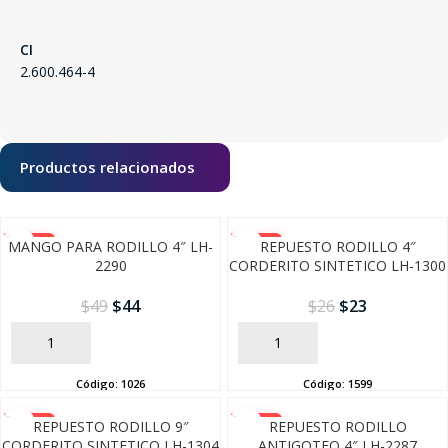
CI
2.600.464-4
Productos relacionados
-10%
-10%
MANGO PARA RODILLO 4″ LH-
REPUESTO RODILLO 4″
2290
CORDERITO SINTETICO LH-1300
$
49
$
44
$
26
$
23
AÑADIR
AÑADIR
Código:
1026
Código:
1599
-10%
-10%
REPUESTO RODILLO 9″
REPUESTO RODILLO
CORDERITO SINTETICO LH-1304
ANTIGOTEO 4″ LH-2287