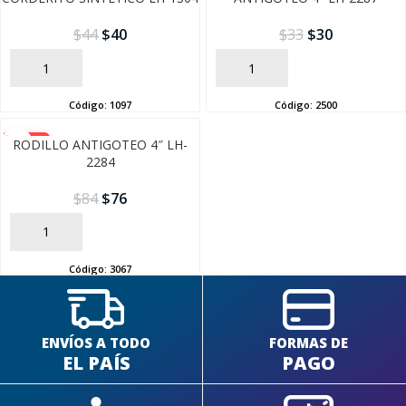
$
44
$
40
$
33
$
30
AÑADIR
AÑADIR
Código:
1097
Código:
2500
-10%
RODILLO ANTIGOTEO 4″ LH-
2284
$
84
$
76
AÑADIR
Código:
3067
ENVÍOS A TODO
FORMAS DE
EL PAÍS
PAGO