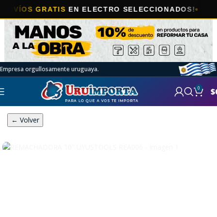
OS GRATIS
EN ELECTRO SELECCIONADOS!
Empresa orgullosamente uruguaya.
0
$
← Volver