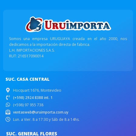
Somos una empresa URUGUAYA creada en el año 2000, nos
dedicamos a la importación directa de fabrica.
L.H. IMPORTACIONES S.A.S.
RUT: 216517090014
SUC. CASA CENTRAL
Hocquart 1676, Montevideo
(+598) 2924 8388 int. 1
(+598) 97 955 738
ventasweb@uruimporta.com.uy
Lun. a Vier. 8 a 17:30 y Sáb de 8 a 14hs.
SUC. GENERAL FLORES