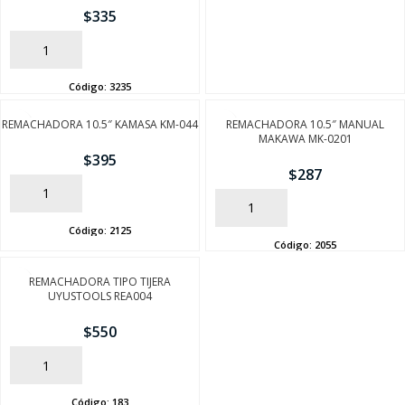
$
335
FINALIZÁ TU COMPRA
AÑADIR
Código:
3235
REMACHADORA 10.5″ KAMASA KM-044
REMACHADORA 10.5″ MANUAL
MAKAWA MK-0201
$
395
$
287
AÑADIR
AÑADIR
Código:
2125
Código:
2055
REMACHADORA TIPO TIJERA
UYUSTOOLS REA004
$
550
AÑADIR
Código:
183