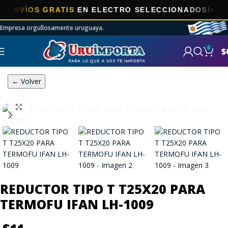
VÍOS GRATIS
EN ELECTRO SELECCIONADOS!
Empresa orgullosamente uruguaya.
0
$
← Volver
Click to enlarge
REDUCTOR TIPO T T25X20 PARA
TERMOFU IFAN LH-1009