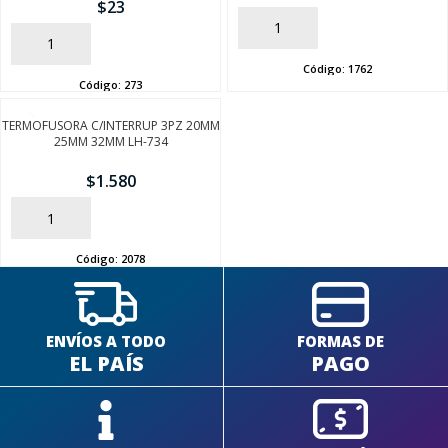
$
23
AÑADIR
AÑADIR
Código:
1762
Código:
273
TERMOFUSORA C/INTERRUP 3PZ 20MM
SEGUÍ COMPRANDO
25MM 32MM LH-734
FINALIZÁ TU COMPRA
$
1.580
AÑADIR
Código:
2078
ENVÍOS A TODO
FORMAS DE
EL PAÍS
PAGO