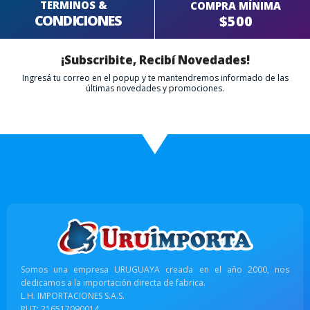
TERMINOS &
COMPRA MÍNIMA
CONDICIONES
$500
¡Subscribite, Recibí Novedades!
Ingresá tu correo en el popup y te mantendremos informado de las
últimas novedades y promociones.
Somos una empresa URUGUAYA creada en el año 2000, nos
dedicamos a la importación directa de fabrica.
L.H. IMPORTACIONES S.A.S.
RUT: 216517090014