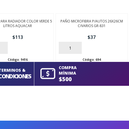
PARA RADIADOR COLOR VERDE 5
PAÑO MICROFIBRA P/AUTOS 26X26CM
LITROS AQUACAR
C/VARIOS GR-831
$
113
$
37
AÑADIR
Código:
9416
Código:
694
COMPRA
TERMINOS &
MÍNIMA
CONDICIONES
$500