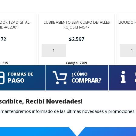
DOR 12V DIGITAL
CUBRE ASIENTO SEMI CUERO DETALLES
LIQUIDO 
D-AC2301
ROJOS LH-4547
172
$
2.597
AÑADIR
AÑADIR
o:
615
Código:
7769
FORMAS DE
¿CÓMO
PAGO
COMPRAR?
scribite, Recibí Novedades!
te mantendremos informado de las últimas novedades y promociones.