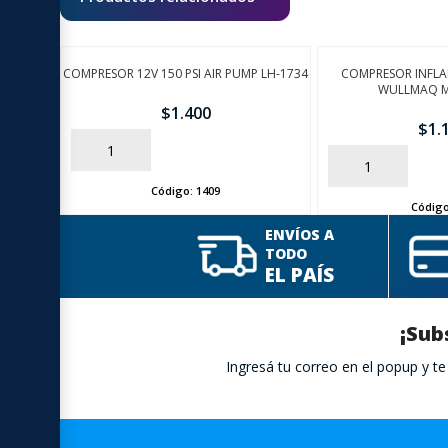
COMPRESOR 12V 150 PSI AIR PUMP LH-1734
COMPRESOR INFLA
WULLMAQ M
$
1.400
$
1.
AÑADIR
AÑADIR
Código:
1409
Códig
ENVÍOS A
TODO
EL PAÍS
¡Sub
Ingresá tu correo en el popup y 