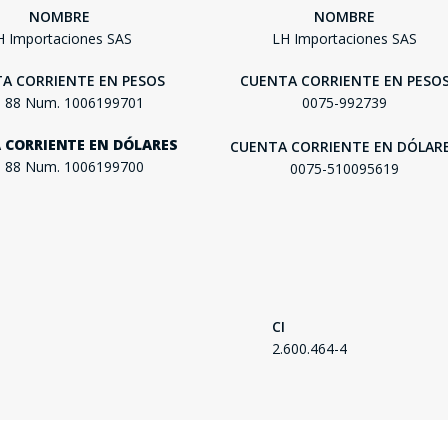
NOMBRE
NOMBRE
SEGUÍ COMPRANDO
H Importaciones SAS
LH Importaciones SAS
FINALIZÁ TU COMPRA
A CORRIENTE EN PESOS
CUENTA CORRIENTE EN PESO
. 88 Num. 1006199701
0075-992739
 CORRIENTE EN DÓLARES
CUENTA CORRIENTE EN DÓLAR
. 88 Num. 1006199700
0075-510095619
CI
2.600.464-4