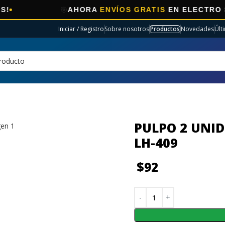
🎯
AHORA
ENVÍOS GRATIS
EN ELECTRO SELECC
Iniciar / Registro
Sobre nosotros
Productos
Novedades
Últ
PULPO 2 UNI
LH-409
$
92