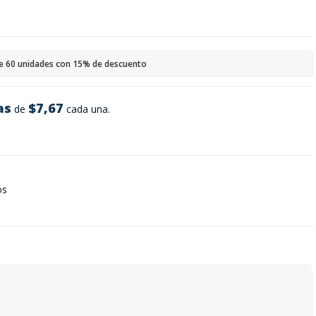
e 60 unidades con 15% de descuento
as
$7,67
de
cada una.
os