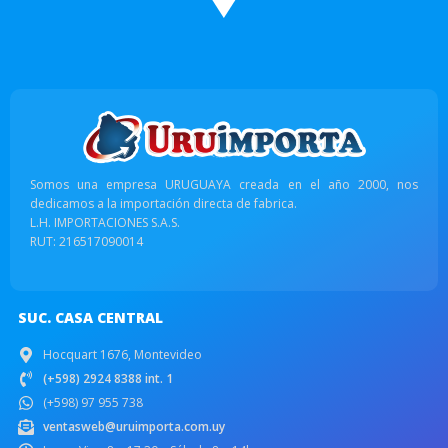
Somos una empresa URUGUAYA creada en el año 2000, nos
dedicamos a la importación directa de fabrica.
L.H. IMPORTACIONES S.A.S.
RUT: 216517090014
SUC. CASA CENTRAL
Hocquart 1676, Montevideo
(+598) 2924 8388 int. 1
(+598) 97 955 738
ventasweb@uruimporta.com.uy